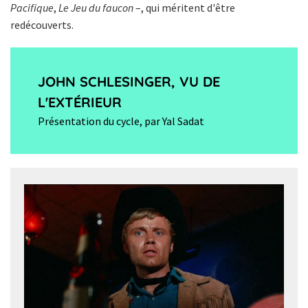
Pacifique
,
Le Jeu du faucon
–, qui méritent d'être
redécouverts.
JOHN SCHLESINGER, VU DE
L'EXTÉRIEUR
Présentation du cycle, par Yal Sadat