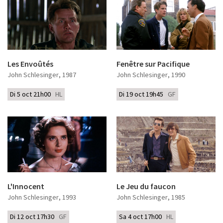
Les Envoûtés
Fenêtre sur Pacifique
John Schlesinger
, 1987
John Schlesinger
, 1990
Di 5 oct 21h00
HL
Di 19 oct 19h45
GF
L'Innocent
Le Jeu du faucon
John Schlesinger
, 1993
John Schlesinger
, 1985
Di 12 oct 17h30
GF
Sa 4 oct 17h00
HL