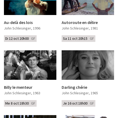
Au-delà des lois
Autoroute en délire
John Schlesinger
, 1996
John Schlesinger
, 1981
Di 12 oct 20h00
GF
Sa 11 oct 20h15
GF
Billy le menteur
Darling chérie
John Schlesinger
, 1963
John Schlesinger
, 1965
Me 8 oct 18h30
GF
Je 16 oct 18h00
GF