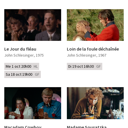
Le Jour du fléau
Loin de la foule déchaînée
John Schlesinger
, 1975
John Schlesinger
, 1967
Me 1 oct 20h00
HL
Di 19 oct 16h30
GF
Sa 18 oct 19h00
GF
Macadam Cowboy
Madame Sousatzka