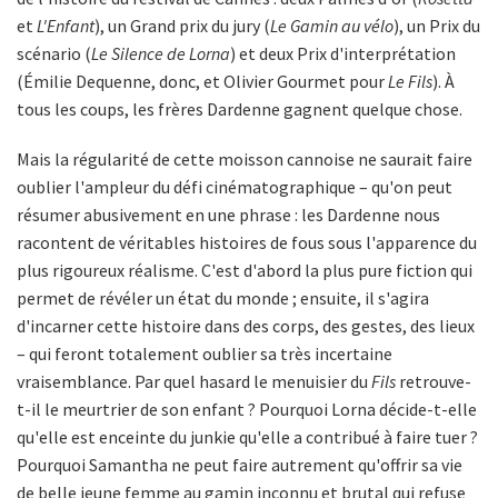
et
L'Enfant
), un Grand prix du jury (
Le Gamin au vélo
), un Prix du
scénario (
Le Silence de Lorna
) et deux Prix d'interprétation
(Émilie Dequenne, donc, et Olivier Gourmet pour
Le Fils
). À
tous les coups, les frères Dardenne gagnent quelque chose.
Mais la régularité de cette moisson cannoise ne saurait faire
oublier l'ampleur du défi cinématographique – qu'on peut
résumer abusivement en une phrase : les Dardenne nous
racontent de véritables histoires de fous sous l'apparence du
plus rigoureux réalisme. C'est d'abord la plus pure fiction qui
permet de révéler un état du monde ; ensuite, il s'agira
d'incarner cette histoire dans des corps, des gestes, des lieux
– qui feront totalement oublier sa très incertaine
vraisemblance. Par quel hasard le menuisier du
Fils
retrouve-
t-il le meurtrier de son enfant ? Pourquoi Lorna décide-t-elle
qu'elle est enceinte du junkie qu'elle a contribué à faire tuer ?
Pourquoi Samantha ne peut faire autrement qu'offrir sa vie
de belle jeune femme au gamin inconnu et brutal qui refuse