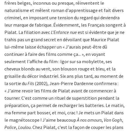
frères belges, inconnus ou presque, réinventent le
naturalisme et mêlent roman d'apprentissage et fait divers
criminel, en imposant une tension du regard qui deviendra
leur marque de fabrique. Évidemment, les Français songent à
Pialat. La filiation avec
L'Enfance nue
est si évidente que je ne
trahis pas un grand secret en dévoilant que Maurice Pialat
lui-même laisse échapper un « J'aurais peut-être dû
continuer à faire des films comme ça... », en voyant
seulement l'affiche du film : Igor sur sa mobylette, ses
cheveux blonds au vent, son blouson rouge et bleu, et la
grisaille du décor industriel. Six ans plus tard, au moment de
la sortie du
Fils
(2002), Jean-Pierre Dardenne confirmera :
« J'aime revoir les films de Pialat avant de commencer à
tourner. C'est comme un rituel de superstition pendant la
préparation, ça permet de recharger les batteries. Le matin,
ma femme part bosser, et moi, crac ! Je mets un Pialat dans
le magnétoscope ! J'aime beaucoup
À nos amours
,
Van Gogh
,
Police
,
Loulou
. Chez Pialat, c'est la façon de couper les plans