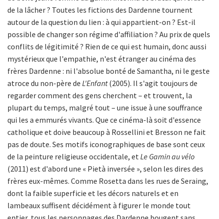
de la lâcher ? Toutes les fictions des Dardenne tournent
autour de la question du lien : à qui appartient-on ? Est-il
possible de changer son régime d'affiliation ? Au prix de quels
conflits de légitimité ? Rien de ce qui est humain, donc aussi
mystérieux que l'empathie, n'est étranger au cinéma des
frères Dardenne : ni l'absolue bonté de Samantha, ni le geste
atroce du non-père de
L'Enfant
(2005). Il s'agit toujours de
regarder comment des gens cherchent – et trouvent, la
plupart du temps, malgré tout – une issue à une souffrance
qui les a emmurés vivants. Que ce cinéma-là soit d'essence
catholique et doive beaucoup à Rossellini et Bresson ne fait
pas de doute. Ses motifs iconographiques de base sont ceux
de la peinture religieuse occidentale, et
Le Gamin au vélo
(2011) est d'abord une « Pietà inversée », selon les dires des
frères eux-mêmes. Comme Rosetta dans les rues de Seraing,
dont la faible superficie et les décors naturels et en
lambeaux suffisent décidément à figurer le monde tout
entier, tous les personnages des Dardenne bougent sans