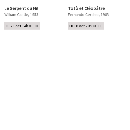
Le Serpent du Nil
Totò et Cléopâtre
William Castle
, 1953
Fernando Cerchio
, 1963
Lu 23 oct 14h30
HL
Lu 16 oct 20h30
HL