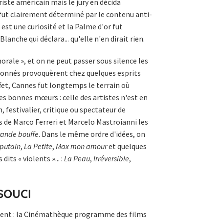
iste américain mais le jury en décida
fut clairement déterminé par le contenu anti-
 est une curiosité et la Palme d'or fut
che qui déclara... qu'elle n'en dirait rien.
morale », et on ne peut passer sous silence les
tionnés provoquèrent chez quelques esprits
ffet, Cannes fut longtemps le terrain où
es bonnes mœurs : celle des artistes n'est en
 festivalier, critique ou spectateur de
es de Marco Ferreri et Marcelo Mastroianni les
rande bouffe
. Dans le même ordre d'idées, on
putain
,
La Petite
,
Max mon amour
et quelques
dits « violents »... :
La Peau
,
Irréversible
,
SOUCI
ent : la Cinémathèque programme des films