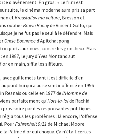
te d'avènement. En gros : « Le film est
eur suite, le cinéma moderne aura pris sa part
rman et
Kroustaliov ma voiture
, Bresson et
Sans oublier
Brown Bunny
de Vincent Gallo, qui
uisque je ne fus pas le seul à le défendre. Mais
ter
Oncle Boonmee
d'Apitchatpong
on porta aux nues, contre les grincheux. Mais
 : en 1987, le jury d'Yves Montand sut
r en main, siffla les siffleurs.
 avec guillemets tant il est difficile d'en
aujourd'hui qui a pu se sentir offensé en 1956
in Resnais ou celle en 1977 de
L'Homme de
viens parfaitement qu'
Hors-la-loi
de Rachid
o provisoire par des responsables politiques
n régla tous les problèmes : là encore, l'offense
ui. Pour
Fahrenheit 9/11
de Michael Moore
e la Palme d'or qui choqua. Ça n'était certes