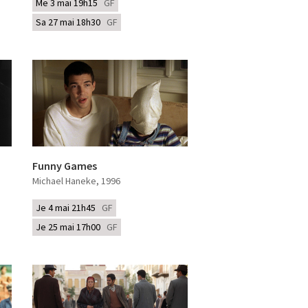
Me 3 mai 19h15
GF
Sa 27 mai 18h30
GF
Funny Games
Michael Haneke
, 1996
Je 4 mai 21h45
GF
Je 25 mai 17h00
GF