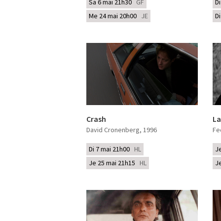
Sa 6 mai 21h30
GF
D
Me 24 mai 20h00
JE
D
Crash
La
David Cronenberg
, 1996
Fe
Di 7 mai 21h00
HL
J
Je 25 mai 21h15
HL
J