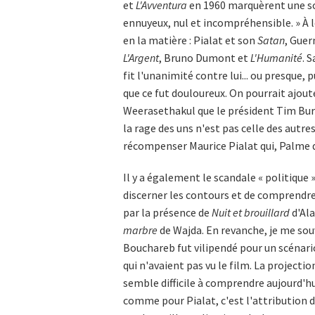
et
L'Avventura
en 1960 marquèrent une sor
ennuyeux, nul et incompréhensible. » À l
en la matière : Pialat et son
Satan
, Gue
L'Argent
, Bruno Dumont et
L'Humanité
. 
fit l'unanimité contre lui... ou presque, p
que ce fut douloureux. On pourrait ajou
Weerasethakul que le président Tim Burt
la rage des uns n'est pas celle des autres
récompenser Maurice Pialat qui, Palme d'o
Il y a également le scandale « politique »,
discerner les contours et de comprendre 
par la présence de
Nuit et brouillard
d'Ala
marbre
de Wajda. En revanche, je me sou
Bouchareb fut vilipendé pour un scénari
qui n'avaient pas vu le film. La projectio
semble difficile à comprendre aujourd'h
comme pour Pialat, c'est l'attribution d