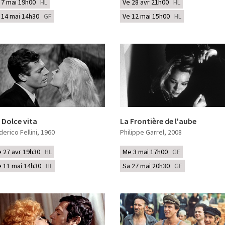
i 7 mai 19h00
HL
Ve 28 avr 21h00
HL
i 14 mai 14h30
GF
Ve 12 mai 15h00
HL
 Dolce vita
La Frontière de l'aube
derico Fellini
, 1960
Philippe Garrel
, 2008
e 27 avr 19h30
HL
Me 3 mai 17h00
GF
e 11 mai 14h30
HL
Sa 27 mai 20h30
GF