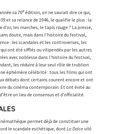
e
 année sa 70
édition, on ne saurait dire ce qui,
 et sa relance de 1946, le qualifie le plus : la
e d'or, les marches, le tapis rouge ? La presse,
 sans doute, mais dans l'histoire du festival,
nce : les scandales et les controverses, les
ui ont été sifflés ou vilipendés par les autres.
es avec noblesse dans l'histoire du festival,
dant, les réduire à leur seul rôle de trublion
ne éphémère célébrité : tous les films qui ont
ux débats dont certains courent encore et ont
oire du cinéma contemporain. Et ont évité au
être un lieu de consensus et d'officialité.
ALES
inémathèque permet déjà de constituer une
abord le scandale esthétique, dont
La Dolce vità