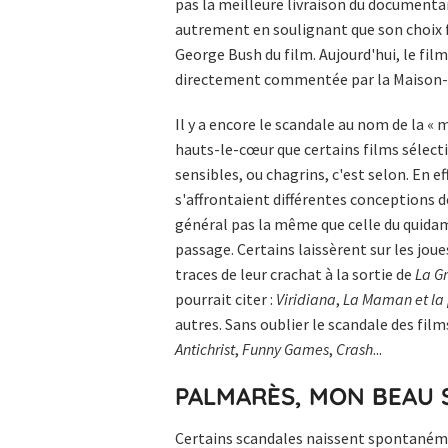
pas la meilleure livraison du documentar
autrement en soulignant que son choix 
George Bush du film. Aujourd'hui, le film
directement commentée par la Maison-Blan
Il y a encore le scandale au nom de la « 
hauts-le-cœur que certains films sélec
sensibles, ou chagrins, c'est selon. En e
s'affrontaient différentes conceptions d
général pas la même que celle du quidam,
passage. Certains laissèrent sur les jou
traces de leur crachat à la sortie de
La G
pourrait citer :
Viridiana
,
La Maman et la 
autres. Sans oublier le scandale des films 
Antichrist
,
Funny Games
,
Crash
...
PALMARÈS, MON BEAU 
Certains scandales naissent spontaném