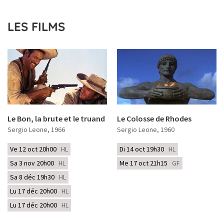
LES FILMS
Le Bon, la brute et le truand
Le Colosse de Rhodes
Sergio Leone
, 1966
Sergio Leone
, 1960
Ve 12 oct 20h00
HL
Di 14 oct 19h30
HL
Sa 3 nov 20h00
HL
Me 17 oct 21h15
GF
Sa 8 déc 19h30
HL
Lu 17 déc 20h00
HL
Lu 17 déc 20h00
HL