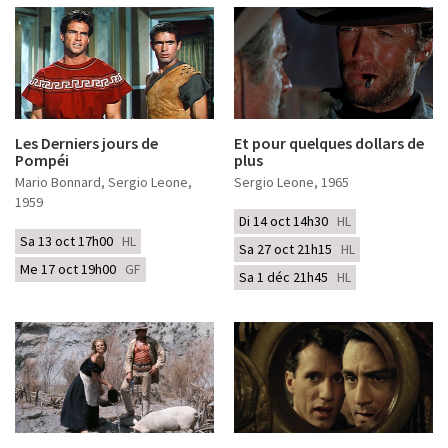
Les Derniers jours de
Et pour quelques dollars de
Pompéi
plus
Mario Bonnard, Sergio Leone
,
Sergio Leone
, 1965
1959
Di 14 oct 14h30
HL
Sa 13 oct 17h00
HL
Sa 27 oct 21h15
HL
Me 17 oct 19h00
GF
Sa 1 déc 21h45
HL