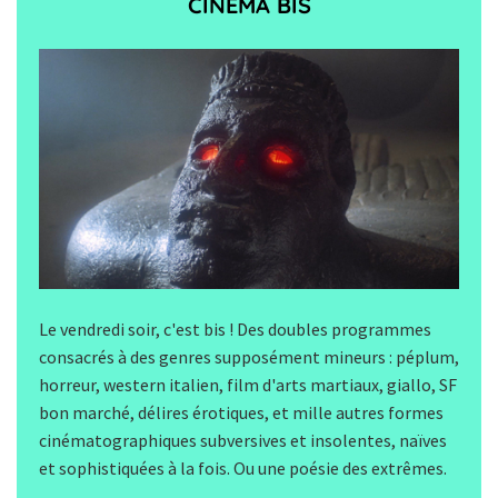
CINÉMA BIS
Le vendredi soir, c'est bis ! Des doubles programmes
consacrés à des genres supposément mineurs : péplum,
horreur, western italien, film d'arts martiaux, giallo, SF
bon marché, délires érotiques, et mille autres formes
cinématographiques subversives et insolentes, naïves
et sophistiquées à la fois. Ou une poésie des extrêmes.