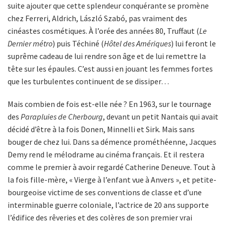
suite ajouter que cette splendeur conquérante se promène
chez Ferreri, Aldrich, László Szabó, pas vraiment des
cinéastes cosmétiques. À l’orée des années 80, Truffaut (
Le
Dernier métro
) puis Téchiné (
Hôtel des Amériques
) lui feront le
suprême cadeau de lui rendre son âge et de lui remettre la
tête sur les épaules. C’est aussi en jouant les femmes fortes
que les turbulentes continuent de se dissiper…
Mais combien de fois est-elle née ? En 1963, sur le tournage
des
Parapluies de Cherbourg
, devant un petit Nantais qui avait
décidé d’être à la fois Donen, Minnelli et Sirk. Mais sans
bouger de chez lui. Dans sa démence prométhéenne, Jacques
Demy rend le mélodrame au cinéma français. Et il restera
comme le premier à avoir regardé Catherine Deneuve. Tout à
la fois fille-mère, « Vierge à l’enfant vue à Anvers », et petite-
bourgeoise victime de ses conventions de classe et d’une
interminable guerre coloniale, l’actrice de 20 ans supporte
l’édifice des rêveries et des colères de son premier vrai