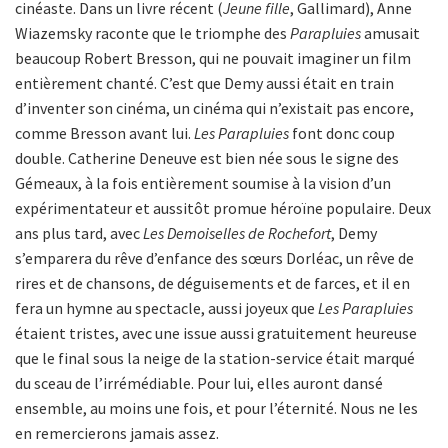
cinéaste. Dans un livre récent (
Jeune fille
, Gallimard), Anne
Wiazemsky raconte que le triomphe des
Parapluies
amusait
beaucoup Robert Bresson, qui ne pouvait imaginer un film
entièrement chanté. C’est que Demy aussi était en train
d’inventer son cinéma, un cinéma qui n’existait pas encore,
comme Bresson avant lui.
Les Parapluies
font donc coup
double. Catherine Deneuve est bien née sous le signe des
Gémeaux, à la fois entièrement soumise à la vision d’un
expérimentateur et aussitôt promue héroïne populaire. Deux
ans plus tard, avec
Les Demoiselles de Rochefort
, Demy
s’emparera du rêve d’enfance des sœurs Dorléac, un rêve de
rires et de chansons, de déguisements et de farces, et il en
fera un hymne au spectacle, aussi joyeux que
Les Parapluies
étaient tristes, avec une issue aussi gratuitement heureuse
que le final sous la neige de la station-service était marqué
du sceau de l’irrémédiable. Pour lui, elles auront dansé
ensemble, au moins une fois, et pour l’éternité. Nous ne les
en remercierons jamais assez.