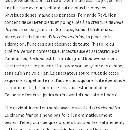
les perversions, son actrice devient maîtresse du jeu, de plus
en plus dure avec un vieillard qui n’a plus les moyens
physiques de ses mauvaises pensées (Fernando Rey). Non
content de se livrer pieds et poings liés à sa créature de
Belle
de jour
en se peignant en Don Lope, Buñuel lui donne sa
place, celle du balcon d’
Un chien andalou
, la place de la
sidération, l’une des plus décisives de toute l’histoire du
cinéma. Version domestique, incestueuse et sarcastique de
l’amour fou,
Tristana
est le film du grand bouleversement.
L’actrice a pris le pouvoir. Elle ouvre son peignoir et s’exhibe,
sans qu’on ne voie rien. Le spectateur sourd-muet de cette
séquence stupéfiante n’a d’autre choix qu’une fuite éperdue. A
ce moment-là, le sourire de Tristana est inoubliable.
Catherine Deneuve jouira dorénavant d’une totale liberté.
Elle devient incontournable avec le succès du
Dernier métro
.
Le cinéma français ne va pas fort. Il a dramatiquement
besoin d’elle pour quelques projets boursouflés. Fatalement,
cette position centrale en période de crise artistique – et