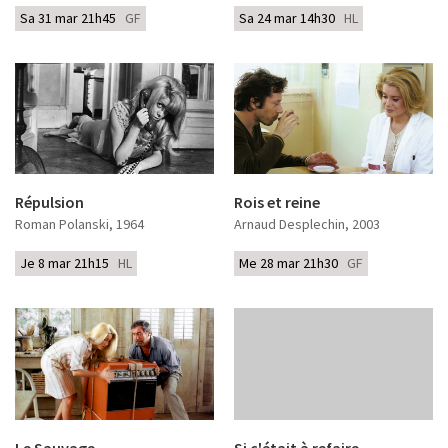
Sa 31 mar 21h45
GF
Sa 24 mar 14h30
HL
Répulsion
Rois et reine
Roman Polanski
, 1964
Arnaud Desplechin
, 2003
Je 8 mar 21h15
HL
Me 28 mar 21h30
GF
Le Sauvage
Si c'était à refaire