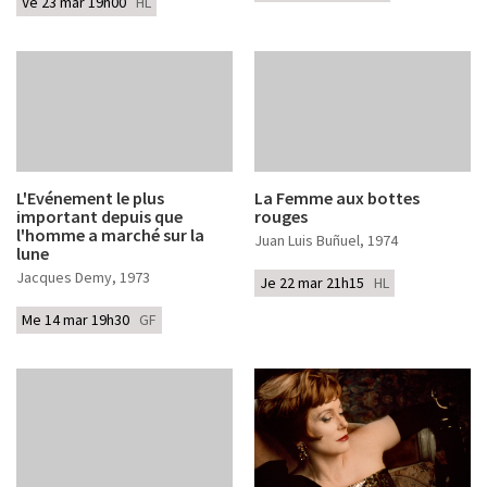
Ve 23 mar 19h00
HL
L'Evénement le plus
La Femme aux bottes
important depuis que
rouges
l'homme a marché sur la
Juan Luis Buñuel
, 1974
lune
Jacques Demy
, 1973
Je 22 mar 21h15
HL
Me 14 mar 19h30
GF