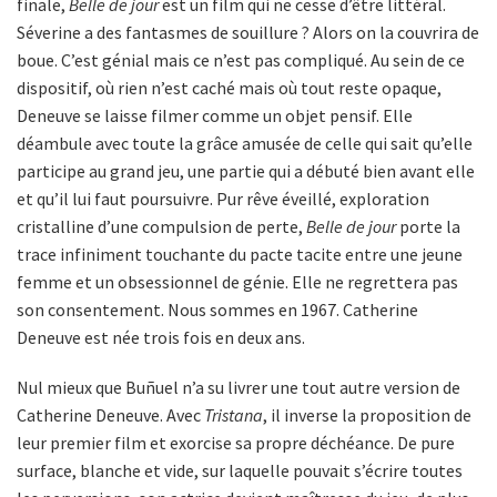
finale,
Belle de jour
est un film qui ne cesse d’être littéral.
Séverine a des fantasmes de souillure ? Alors on la couvrira de
boue. C’est génial mais ce n’est pas compliqué. Au sein de ce
dispositif, où rien n’est caché mais où tout reste opaque,
Deneuve se laisse filmer comme un objet pensif. Elle
déambule avec toute la grâce amusée de celle qui sait qu’elle
participe au grand jeu, une partie qui a débuté bien avant elle
et qu’il lui faut poursuivre. Pur rêve éveillé, exploration
cristalline d’une compulsion de perte,
Belle de jour
porte la
trace infiniment touchante du pacte tacite entre une jeune
femme et un obsessionnel de génie. Elle ne regrettera pas
son consentement. Nous sommes en 1967. Catherine
Deneuve est née trois fois en deux ans.
Nul mieux que Buñuel n’a su livrer une tout autre version de
Catherine Deneuve. Avec
Tristana
, il inverse la proposition de
leur premier film et exorcise sa propre déchéance. De pure
surface, blanche et vide, sur laquelle pouvait s’écrire toutes