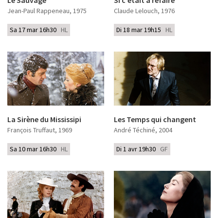
Jean-Paul Rappeneau
, 1975
Claude Lelouch
, 1976
Sa 17 mar 16h30
HL
Di 18 mar 19h15
HL
La Sirène du Mississipi
Les Temps qui changent
François Truffaut
, 1969
André Téchiné
, 2004
Sa 10 mar 16h30
HL
Di 1 avr 19h30
GF