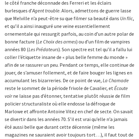
le côté franche déconnade des Ferreri et les éclairs
burlesques d’
Agent trouble
. Alors, admettons de guerre lasse
que Melville n’a peut-être su que filmer sa beauté dans
Un flic
,
et qu’il a ainsi inauguré une veine essentiellement
ornementale qui ressurgit parfois, au coin d’un autre polar de
bonne facture (
Le Choix des armes
) ou d’un film de vampires
années 80 (
Les Prédateurs
). Son spectre est tel qu’il a fallu lui
coller l’étiquette insane de « plus belle femme du monde »
afin de se rassurer un peu. Pendant ce temps, elle continue de
jouer, de s’amuser follement, et de faire bouger les lignes en
accumulant les bizarreries. De ce point de vue,
La Chamade
reste le sommet de la période frivole de Cavalier, et
Écoute
voir
ne laisse pas d’étonner, tentative plutôt réussie de film
policier structuraliste où elle endosse la défroque de
Marlowe et affronte Antoine Vitez en chef de secte. On savait
se divertir dans les années 70. S’il est vrai qu’elle n’a jamais
été aussi belle que durant cette décennie (même les
magazines ne sauraient avoir toujours tort…), il faut tout de