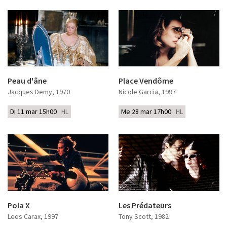
Peau d'âne
Place Vendôme
Jacques Demy
, 1970
Nicole Garcia
, 1997
Di 11 mar 15h00
HL
Me 28 mar 17h00
HL
Pola X
Les Prédateurs
Leos Carax
, 1997
Tony Scott
, 1982