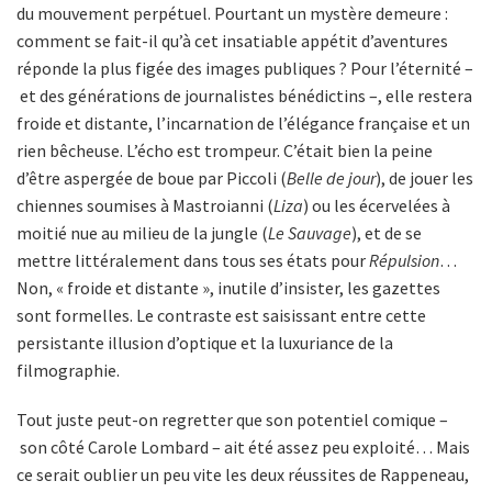
du mouvement perpétuel. Pourtant un mystère demeure :
comment se fait-il qu’à cet insatiable appétit d’aventures
réponde la plus figée des images publiques ? Pour l’éternité –
et des générations de journalistes bénédictins –, elle restera
froide et distante, l’incarnation de l’élégance française et un
rien bêcheuse. L’écho est trompeur. C’était bien la peine
d’être aspergée de boue par Piccoli (
Belle de jour
), de jouer les
chiennes soumises à Mastroianni (
Liza
) ou les écervelées à
moitié nue au milieu de la jungle (
Le Sauvage
), et de se
mettre littéralement dans tous ses états pour
Répulsion
…
Non, « froide et distante », inutile d’insister, les gazettes
sont formelles. Le contraste est saisissant entre cette
persistante illusion d’optique et la luxuriance de la
filmographie.
Tout juste peut-on regretter que son potentiel comique –
son côté Carole Lombard – ait été assez peu exploité… Mais
ce serait oublier un peu vite les deux réussites de Rappeneau,