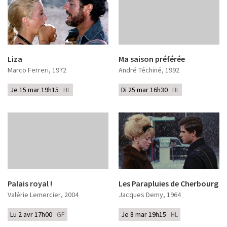
Liza
Ma saison préférée
Marco Ferreri
, 1972
André Téchiné
, 1992
Je 15 mar 19h15
HL
Di 25 mar 16h30
HL
Palais royal !
Les Parapluies de Cherbourg
Valérie Lemercier
, 2004
Jacques Demy
, 1964
Lu 2 avr 17h00
GF
Je 8 mar 19h15
HL