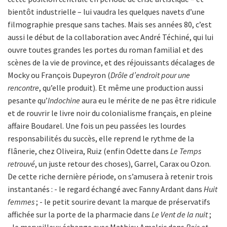
bientôt industrielle – lui vaudra les quelques navets d’une
filmographie presque sans taches. Mais ses années 80, c’est
aussi le début de la collaboration avec André Téchiné, qui lui
ouvre toutes grandes les portes du roman familial et des
scènes de la vie de province, et des réjouissants décalages de
Mocky ou François Dupeyron (
Drôle d’endroit pour une
rencontre
, qu’elle produit). Et même une production aussi
pesante qu’
Indochine
aura eu le mérite de ne pas être ridicule
et de rouvrir le livre noir du colonialisme français, en pleine
affaire Boudarel. Une fois un peu passées les lourdes
responsabilités du succès, elle reprend le rythme de la
flânerie, chez Oliveira, Ruiz (enfin Odette dans
Le Temps
retrouvé
, un juste retour des choses), Garrel, Carax ou Ozon.
De cette riche dernière période, on s’amusera à retenir trois
instantanés : - le regard échangé avec Fanny Ardant dans
Huit
femmes
; - le petit sourire devant la marque de préservatifs
affichée sur la porte de la pharmacie dans
Le Vent de la nuit
;
- le merveilleux échange avec Mathieu Amalric dans
Rois et