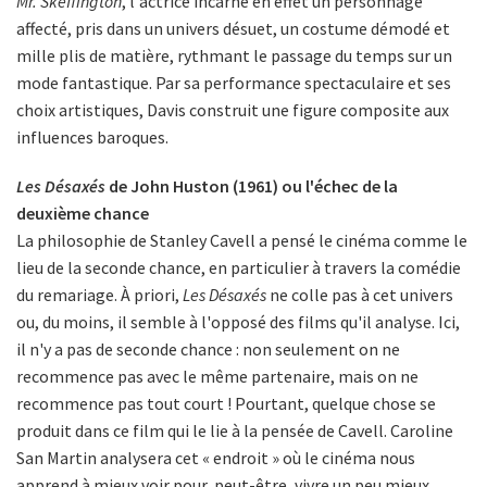
Mr. Skeffington
, l'actrice incarne en effet un personnage
affecté, pris dans un univers désuet, un costume démodé et
mille plis de matière, rythmant le passage du temps sur un
mode fantastique. Par sa performance spectaculaire et ses
choix artistiques, Davis construit une figure composite aux
influences baroques.
Les Désaxés
de John Huston (1961) ou l'échec de la
deuxième chance
La philosophie de Stanley Cavell a pensé le cinéma comme le
lieu de la seconde chance, en particulier à travers la comédie
du remariage. À priori,
Les Désaxés
ne colle pas à cet univers
ou, du moins, il semble à l'opposé des films qu'il analyse. Ici,
il n'y a pas de seconde chance : non seulement on ne
recommence pas avec le même partenaire, mais on ne
recommence pas tout court ! Pourtant, quelque chose se
produit dans ce film qui le lie à la pensée de Cavell. Caroline
San Martin analysera cet « endroit » où le cinéma nous
apprend à mieux voir pour, peut-être, vivre un peu mieux.