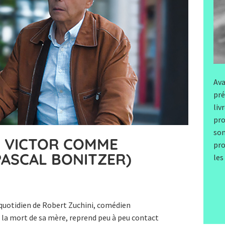
Ava
pré
liv
pro
son
– VICTOR COMME
pro
PASCAL BONITZER)
les
quotidien de Robert Zuchini, comédien
à la mort de sa mère, reprend peu à peu contact