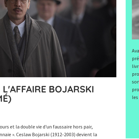
Ava
pré
liv
pro
son
 L'AFFAIRE BOJARSKI
pro
MÉ)
les
urs et la double vie d'un faussaire hors pair,
aie ». Ceslaw Bojarski (1912-2003) devient la