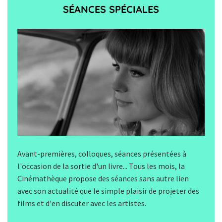
SÉANCES SPÉCIALES
Avant-premières, colloques, séances présentées à
l'occasion de la sortie d'un livre... Tous les mois, la
Cinémathèque propose des séances sans autre lien
avec son actualité que le simple plaisir de projeter des
films et d'en discuter avec les artistes.