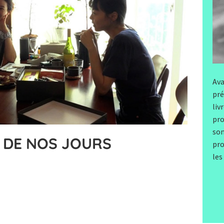
Ava
pré
liv
pro
son
- DE NOS JOURS
pro
)
les