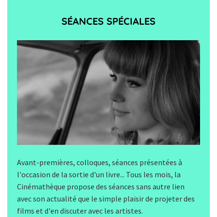
SÉANCES SPÉCIALES
Avant-premières, colloques, séances présentées à
l'occasion de la sortie d'un livre... Tous les mois, la
Cinémathèque propose des séances sans autre lien
avec son actualité que le simple plaisir de projeter des
films et d'en discuter avec les artistes.