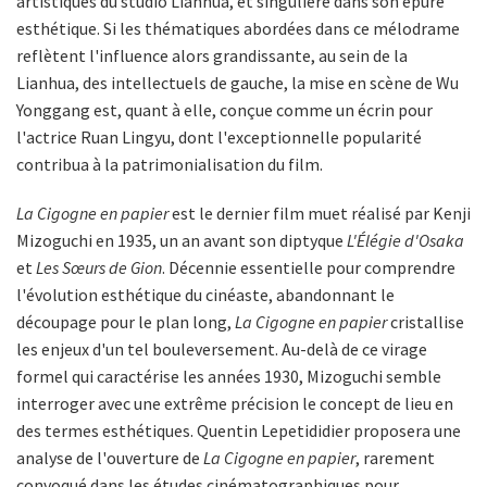
artistiques du studio Lianhua, et singulière dans son épure
esthétique. Si les thématiques abordées dans ce mélodrame
reflètent l'influence alors grandissante, au sein de la
Lianhua, des intellectuels de gauche, la mise en scène de Wu
Yonggang est, quant à elle, conçue comme un écrin pour
l'actrice Ruan Lingyu, dont l'exceptionnelle popularité
contribua à la patrimonialisation du film.
La Cigogne en papier
est le dernier film muet réalisé par Kenji
Mizoguchi en 1935, un an avant son diptyque
L'Élégie d'Osaka
et
Les Sœurs de Gion
. Décennie essentielle pour comprendre
l'évolution esthétique du cinéaste, abandonnant le
découpage pour le plan long,
La Cigogne en papier
cristallise
les enjeux d'un tel bouleversement. Au-delà de ce virage
formel qui caractérise les années 1930, Mizoguchi semble
interroger avec une extrême précision le concept de lieu en
des termes esthétiques. Quentin Lepetididier proposera une
analyse de l'ouverture de
La Cigogne en papier
, rarement
convoqué dans les études cinématographiques pour