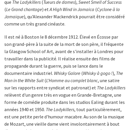
que
The Ladykillers
(
Tueurs de dames
),
Sweet Smell of Success
(
Le Grand chantage
) et
A High Wind in Jamaica
(
Cyclone à la
Jamaïque
), qu'Alexander Mackendrick pourrait être considéré
comme un très grand cinéaste.
Il est né à Boston le 8 décembre 1912. Élevé en Écosse par
son grand-père à la suite de la mort de son père, il fréquente
la Glasgow School of Art, avant de s'installer à Londres pour
travailler dans la publicité. Il réalise ensuite des films de
propagande durant la guerre, puis se lance dans le
documentaire industriel.
Whisky Galore
(
Whisky à gogo !
),
The
Man in the White Suit
(
L'Homme au complet blanc
, une satire
sur les rapports entre syndicat et patronat) et
The Ladykillers
relèvent d'un genre très en vogue en Grande-Bretagne, une
forme de comédie produite dans les studios Ealing durant les
années 1940 et 1950.
The Ladykillers
, tout particulièrement,
est une petite perle d'humour macabre. Au son de la musique
de Mozart, une vieille dame vient involontairement à bout