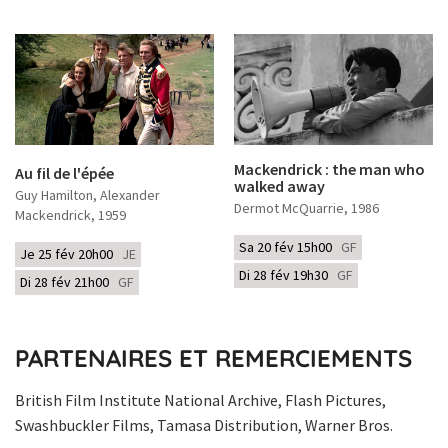
Mackendrick : the man who
Au fil de l'épée
walked away
Guy Hamilton, Alexander
Dermot McQuarrie
, 1986
Mackendrick
, 1959
Sa 20 fév 15h00
GF
Je 25 fév 20h00
JE
Di 28 fév 19h30
GF
Di 28 fév 21h00
GF
PARTENAIRES ET REMERCIEMENTS
British Film Institute National Archive, Flash Pictures,
Swashbuckler Films, Tamasa Distribution, Warner Bros.