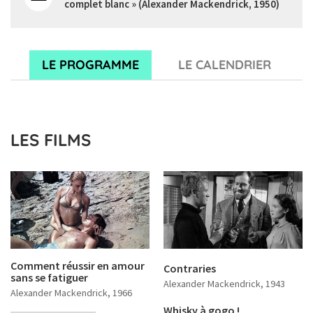
complet blanc » (Alexander Mackendrick, 1950)
Dessins de décors pour « Tueurs de dames »
(Alexander Mackendrick, 1955)
LE PROGRAMME
LE CALENDRIER
LES FILMS
Comment réussir en amour
Contraries
sans se fatiguer
Alexander Mackendrick
, 1943
Alexander Mackendrick
, 1966
Whisky à gogo !