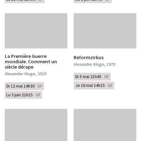
La Première Guerre
Reformzirkus
mondiale. Comment un
Alexander Kluge
, 1970
siècle dérape
Alexander Kluge
, 2010
Di 5 mai 21h45
GF
Je 16 mai 14h15
GF
Di 12 mai 14h30
GF
Lu 3 juin 21h15
GF