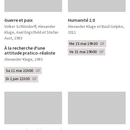
Guerre et paix
Humanité 2.0
Volker Schlöndorff, Alexander
Alexander Kluge et Basil Gelpke
,
Kluge, Axel Engstfeld et Stefan
2011
Aust
, 1983
Me 15 mai 19h30
GF
À la recherche d'une
Ve 31 mai 19h00
GF
attitude pratico-réaliste
Alexander Kluge
, 1983
Sa 11 mai 21h00
GF
Di 2 juin 21h30
GF