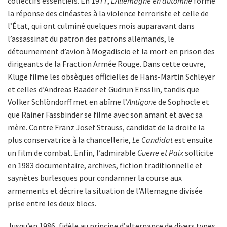
collectifs essentiels. En 1977,
L’Allemagne en automne
forme
la réponse des cinéastes à la violence terroriste et celle de
l’État, qui ont culminé quelques mois auparavant dans
l’assassinat du patron des patrons allemands, le
détournement d’avion à Mogadiscio et la mort en prison des
dirigeants de la Fraction Armée Rouge. Dans cette œuvre,
Kluge filme les obsèques officielles de Hans-Martin Schleyer
et celles d’Andreas Baader et Gudrun Ensslin, tandis que
Volker Schlöndorff met en abîme l’
Antigone
de Sophocle et
que Rainer Fassbinder se filme avec son amant et avec sa
mère. Contre Franz Josef Strauss, candidat de la droite la
plus conservatrice à la chancellerie,
Le Candidat
est ensuite
un film de combat. Enfin, l’admirable
Guerre et Paix
sollicite
en 1983 documentaire, archives, fiction traditionnelle et
saynètes burlesques pour condamner la course aux
armements et décrire la situation de l’Allemagne divisée
prise entre les deux blocs.
Jusqu’en 1986, fidèle au principe d’alternance de divers types