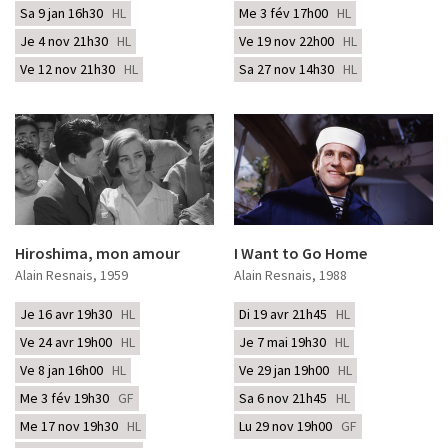
Sa 9 jan 16h30
HL
Me 3 fév 17h00
HL
Je 4 nov 21h30
HL
Ve 19 nov 22h00
HL
Ve 12 nov 21h30
HL
Sa 27 nov 14h30
HL
Hiroshima, mon amour
I Want to Go Home
Alain Resnais
, 1959
Alain Resnais
, 1988
Je 16 avr 19h30
HL
Di 19 avr 21h45
HL
Ve 24 avr 19h00
HL
Je 7 mai 19h30
HL
Ve 8 jan 16h00
HL
Ve 29 jan 19h00
HL
Me 3 fév 19h30
GF
Sa 6 nov 21h45
HL
Me 17 nov 19h30
HL
Lu 29 nov 19h00
GF