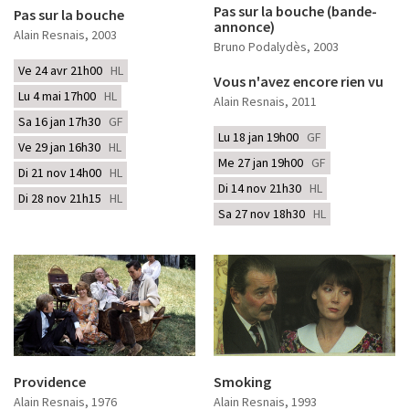
Pas sur la bouche (bande-
Pas sur la bouche
annonce)
Alain Resnais
, 2003
Bruno Podalydès
, 2003
Ve 24 avr 21h00
HL
Vous n'avez encore rien vu
Lu 4 mai 17h00
HL
Alain Resnais
, 2011
Sa 16 jan 17h30
GF
Lu 18 jan 19h00
GF
Ve 29 jan 16h30
HL
Me 27 jan 19h00
GF
Di 21 nov 14h00
HL
Di 14 nov 21h30
HL
Di 28 nov 21h15
HL
Sa 27 nov 18h30
HL
Providence
Smoking
Alain Resnais
, 1976
Alain Resnais
, 1993