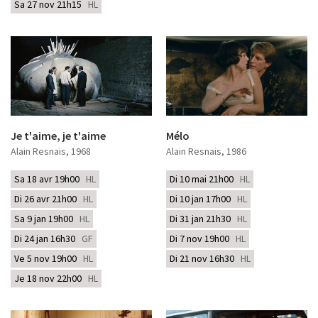
Sa 27 nov 21h15
HL
Je t'aime, je t'aime
Mélo
Alain Resnais
, 1968
Alain Resnais
, 1986
Sa 18 avr 19h00
HL
Di 10 mai 21h00
HL
Di 26 avr 21h00
HL
Di 10 jan 17h00
HL
Sa 9 jan 19h00
HL
Di 31 jan 21h30
HL
Di 24 jan 16h30
GF
Di 7 nov 19h00
HL
Ve 5 nov 19h00
HL
Di 21 nov 16h30
HL
Je 18 nov 22h00
HL