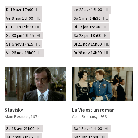
Di 19 avr 17h00
HL
Je 23 avr 16h00
HL
Ve 8 mai 19h00
HL
Sa 9 mai 14h30
HL
Di 17 jan 19h00
HL
Di 17 jan 16h00
HL
Sa 30 jan 18h45
HL
Sa 23 jan 18h00
HL
Sa 6 nov 14h15
HL
Di 21 nov 19h00
HL
Ve 26 nov 19h00
HL
Di 28 nov 14h30
HL
Stavisky
La Vie est un roman
Alain Resnais
, 1974
Alain Resnais
, 1983
Sa 18 avr 21h00
HL
Sa 18 avr 14h00
HL
Je 7 mai 21h45
HL
Sa 9 jan 14h00
HL