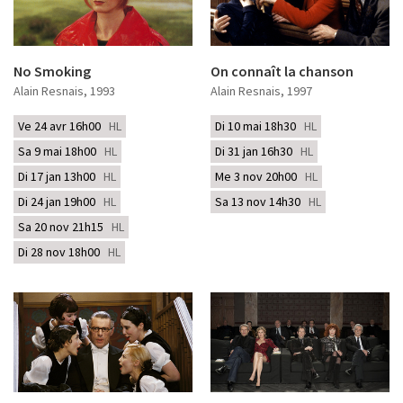
No Smoking
On connaît la chanson
Alain Resnais
, 1993
Alain Resnais
, 1997
Ve 24 avr 16h00
HL
Di 10 mai 18h30
HL
Sa 9 mai 18h00
HL
Di 31 jan 16h30
HL
Di 17 jan 13h00
HL
Me 3 nov 20h00
HL
Di 24 jan 19h00
HL
Sa 13 nov 14h30
HL
Sa 20 nov 21h15
HL
Di 28 nov 18h00
HL