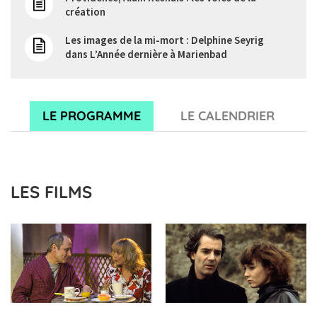
création
Les images de la mi-mort : Delphine Seyrig
dans L’Année dernière à Marienbad
Renato Berta parle de sa collaboration avec
Alain Resnais
LE PROGRAMME
LE CALENDRIER
Un metteur en scène et son décorateur : le
travail de Jacques Saulnier et Alain Resnais
pour Smoking / No Smoking (1993)
De la gestation des images à la naissance du
LES FILMS
film : étude des dessins et écrits préparatoires
de la machine biomorphique de « Je t'aime, je
t'aime » d'Alain Resnais
Conférence de Joséphine Jibokji
Dialogue avec Sabine Azéma, Pierre Arditi et
André Dussollier autour de Mélo (Alain Resnais,
1986)