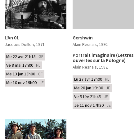
L'An 01
Gershwin
Jacques Doillon
, 1971
Alain Resnais
, 1992
Portrait imaginaire (Lettres
Me 22 avr 21h15
GF
ouvertes sur la Pologne)
Ve 8 mai 17h00
HL
Alain Resnais
, 1982
Me 13 jan 13h00
GF
Lu 27 avr 17h00
HL
Me 10 nov 19h00
JE
Me 20 jan 19h30
JE
Ve 5 fév 21h45
JE
Je 11 nov 17h30
JE