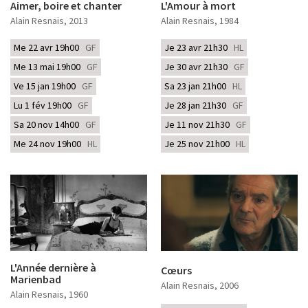
Aimer, boire et chanter
L'Amour à mort
Dialogue avec Agnès Jaoui, Renato Berta,
Bruno Fontaine et Lambert Wilson autour de
Alain Resnais
, 2013
Alain Resnais
, 1984
On connaît la chanson (Alain Resnais, 1997)
Me 22 avr 19h00
GF
Je 23 avr 21h30
HL
Une immersion dans la musique : Alain Resnais
Me 13 mai 19h00
GF
Je 30 avr 21h30
GF
au travail
Ve 15 jan 19h00
GF
Sa 23 jan 21h00
HL
Conférence de François Thomas
Lu 1 fév 19h00
GF
Je 28 jan 21h30
GF
Discussion avec Renato Berta
Sa 20 nov 14h00
GF
Je 11 nov 21h30
GF
À propos de "Smoking / No Smoking" d'Alain Resnais
Me 24 nov 19h00
HL
Je 25 nov 21h00
HL
L'Année dernière à
Cœurs
Marienbad
Alain Resnais
, 2006
Alain Resnais
, 1960