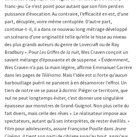
franc-jeu. Ce n’est point pour autant que son film perd en
puissance d’évocation. Au contraire, l’efficacité en est, d’une
part, décuplée, voire même centuplée. D’autre part,
continue-t-il, il a dans ce nouveau long métrage développé
un scénario d’une originalité telle qu’elle le hisse au niveau
des plus grands auteurs du genre de Lovecraft ou de Ray
Bradbury ». Pour
Les Griffes de la nuit
, Wes Craven conçoit un
savant mélange d’épouvante et de suspense. « Évidemment,
Wes Craven n’a pas la main légère, affirme Emmanuel Carrère
dans les pages de
Télérama
. Mais l’idée est si forte qu’aucun
barbouillage puéril ne parvient à en désamorcer l’effroi. Un
tiers de notre vie se passe à dormir. Piéger ce territoire, que
nul ne peut longtemps éviter, c’est donner une singulière
épaisseur aux monstres de Grand-Guignol. Non plus celle du
fait divers, mais celle des rêves ». Le réalisateur impose aux
spectateurs, autant qu’à ses interprètes, de rester éveillés. «
Film pour adolescents, assure Françoise Poulle dans
Jeune
Cinéma
, il tient son parti de ciblage jusqu’au bout, jusqu’aux