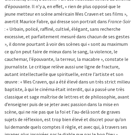
d’épouvante. Il n’y a, en effet, « rien de plus opposé que le
jeune metteur en scène américain Wes Craven et ses films »,
avertit Maurice Fabre, qui dresse son portrait dans
France-Soir
: « Urbain, policé, raffiné, cultivé, élégant, sans recherche
excessive, et parfaitement mesuré dans chacun de ses gestes
», il donne pourtant à voir des scènes qui « sont au maximum
ce qu’on peut faire de mieux dans le sang, la violence, le
cauchemar, l’épouvante, la terreur, la macabre », constate le
journaliste. Le critique relève aussi une ligne de fracture,
autant intellectuelle que spirituelle, entre l’artiste et son
œuvre : « Wes Craven, qui a été élevé dans un très strict milieu
baptiste, à qui le cinéma était interdit, qui a passé une très
classique et sage maîtrise de lettres et de philosophie, avant
d’enseigner puis de se jeter avec passion dans la mise en
scène, qui ne nie pas que la foi et l’au-delà sont de graves
sujets de réflexion, est trop bien élevé et discret pour qu’on
lui demande quels comptes il règle, et avec qui, à travers ses
images plus inspirées par le diable que par le bon Dieu »,