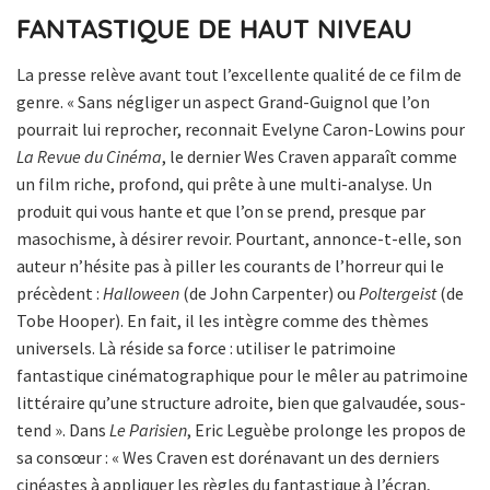
FANTASTIQUE DE HAUT NIVEAU
La presse relève avant tout l’excellente qualité de ce film de
genre. « Sans négliger un aspect Grand-Guignol que l’on
pourrait lui reprocher, reconnait Evelyne Caron-Lowins pour
La Revue du Cinéma
, le dernier Wes Craven apparaît comme
un film riche, profond, qui prête à une multi-analyse. Un
produit qui vous hante et que l’on se prend, presque par
masochisme, à désirer revoir. Pourtant, annonce-t-elle, son
auteur n’hésite pas à piller les courants de l’horreur qui le
précèdent :
Halloween
(de John Carpenter) ou
Poltergeist
(de
Tobe Hooper). En fait, il les intègre comme des thèmes
universels. Là réside sa force : utiliser le patrimoine
fantastique cinématographique pour le mêler au patrimoine
littéraire qu’une structure adroite, bien que galvaudée, sous-
tend ». Dans
Le Parisien
, Eric Leguèbe prolonge les propos de
sa consœur : « Wes Craven est dorénavant un des derniers
cinéastes à appliquer les règles du fantastique à l’écran,