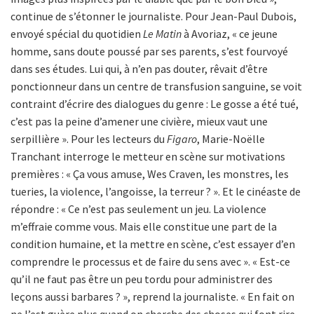
continue de s’étonner le journaliste. Pour Jean-Paul Dubois,
envoyé spécial du quotidien
Le Matin
à Avoriaz, « ce jeune
homme, sans doute poussé par ses parents, s’est fourvoyé
dans ses études. Lui qui, à n’en pas douter, rêvait d’être
ponctionneur dans un centre de transfusion sanguine, se voit
contraint d’écrire des dialogues du genre : Le gosse a été tué,
c’est pas la peine d’amener une civière, mieux vaut une
serpillière ». Pour les lecteurs du
Figaro
, Marie-Noëlle
Tranchant interroge le metteur en scène sur motivations
premières : « Ça vous amuse, Wes Craven, les monstres, les
tueries, la violence, l’angoisse, la terreur ? ». Et le cinéaste de
répondre : « Ce n’est pas seulement un jeu. La violence
m’effraie comme vous. Mais elle constitue une part de la
condition humaine, et la mettre en scène, c’est essayer d’en
comprendre le processus et de faire du sens avec ». « Est-ce
qu’il ne faut pas être un peu tordu pour administrer des
leçons aussi barbares ? », reprend la journaliste. « En fait on
ne l’est guère plus quand on cherche des choses qui font rire.