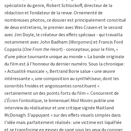
spécialiste du genre, Robert Schlockoff, directeur de la
rédaction et fondateur de la revue. Ornementé de
nombreuses photos, ce dossier est principalement constitué
de deux entretiens, le premier avec Wes Craven et le second
avec Jim Doyle, le créateur des effets spéciaux - qui travailla
notamment avec John Badham (
Wargames
) et Francis Ford
Coppola (
One From the Heart
) - concepteur, pour le film, «
d’une pièce tournante unique au monde ». La bande originale
du film est à l’honneur du dernier numéro. Sous la chronique :
« Actualité musicale », Bertrand Borie salue « une œuvre
intéressante », une composition au synthétiseur, dont les
sonorités froides et angoissantes constituent «
certainement un des points forts du film ». Concurrent de
L’Écran Fantastique
, le bimensuel
Mad Movies
publie une
interview du réalisateur et une critique signée Maitland
McDonagh. S’appuyant « sur des effets visuels simples dans
l’idée mais parfaitement réalisés : une victime est liquéfiée
et se transforme en geyser de sang sous les yeux du coroner