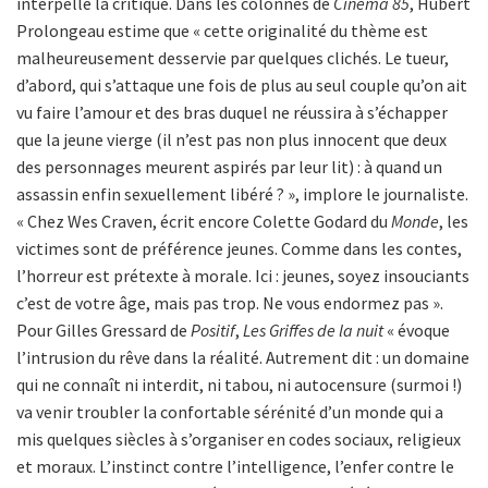
interpelle la critique. Dans les colonnes de
Cinéma 85
, Hubert
Prolongeau estime que « cette originalité du thème est
malheureusement desservie par quelques clichés. Le tueur,
d’abord, qui s’attaque une fois de plus au seul couple qu’on ait
vu faire l’amour et des bras duquel ne réussira à s’échapper
que la jeune vierge (il n’est pas non plus innocent que deux
des personnages meurent aspirés par leur lit) : à quand un
assassin enfin sexuellement libéré ? », implore le journaliste.
« Chez Wes Craven, écrit encore Colette Godard du
Monde
, les
victimes sont de préférence jeunes. Comme dans les contes,
l’horreur est prétexte à morale. Ici : jeunes, soyez insouciants
c’est de votre âge, mais pas trop. Ne vous endormez pas ».
Pour Gilles Gressard de
Positif
,
Les Griffes de la nuit
« évoque
l’intrusion du rêve dans la réalité. Autrement dit : un domaine
qui ne connaît ni interdit, ni tabou, ni autocensure (surmoi !)
va venir troubler la confortable sérénité d’un monde qui a
mis quelques siècles à s’organiser en codes sociaux, religieux
et moraux. L’instinct contre l’intelligence, l’enfer contre le