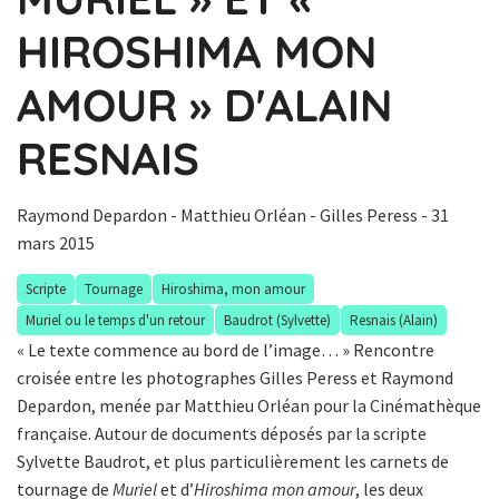
HIROSHIMA MON
AMOUR » D'ALAIN
RESNAIS
Raymond Depardon
-
Matthieu Orléan
-
Gilles Peress
- 31
mars 2015
Scripte
Tournage
Hiroshima, mon amour
Muriel ou le temps d'un retour
Baudrot (Sylvette)
Resnais (Alain)
« Le texte commence au bord de l’image… » Rencontre
croisée entre les photographes Gilles Peress et Raymond
Depardon, menée par Matthieu Orléan pour la Cinémathèque
française. Autour de documents déposés par la scripte
Sylvette Baudrot, et plus particulièrement les carnets de
tournage de
Muriel
et d’
Hiroshima mon amour
, les deux