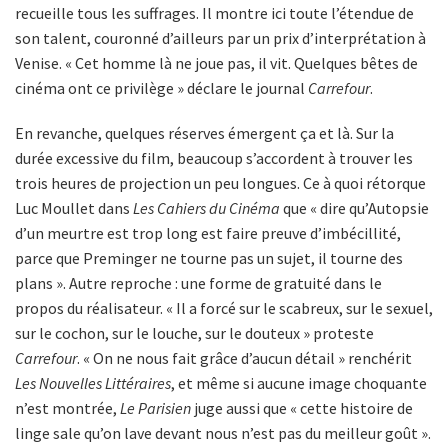
recueille tous les suffrages. Il montre ici toute l’étendue de
son talent, couronné d’ailleurs par un prix d’interprétation à
Venise. « Cet homme là ne joue pas, il vit. Quelques bêtes de
cinéma ont ce privilège » déclare le journal
Carrefour
.
En revanche, quelques réserves émergent ça et là. Sur la
durée excessive du film, beaucoup s’accordent à trouver les
trois heures de projection un peu longues. Ce à quoi rétorque
Luc Moullet dans
Les Cahiers du Cinéma
que « dire qu’Autopsie
d’un meurtre est trop long est faire preuve d’imbécillité,
parce que Preminger ne tourne pas un sujet, il tourne des
plans ». Autre reproche : une forme de gratuité dans le
propos du réalisateur. « Il a forcé sur le scabreux, sur le sexuel,
sur le cochon, sur le louche, sur le douteux » proteste
Carrefour
. « On ne nous fait grâce d’aucun détail » renchérit
Les Nouvelles Littéraires
, et même si aucune image choquante
n’est montrée,
Le Parisien
juge aussi que « cette histoire de
linge sale qu’on lave devant nous n’est pas du meilleur goût ».