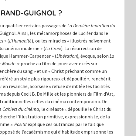
GRAND-GUIGNOL ?
ur qualifier certains passages de
La Dernière tentation du
Guignol. Ainsi, les métamorphoses de Lucifer dans le
s » (
L’Humanité
), ou les miracles « illustrés naïvement
 du cinéma moderne » (
La Croix
). La résurrection de
rifique Hammer-Carpenter » (
Libération
), évoque, selon
La
e Monde
reproche au film de jouer avec excès sur
urenchère du sang » et un « Christ prêchant comme un
référé un style plus rigoureux et dépouillé », renchérit
r
en revanche, Scorsese « refuse d’emblée les facilités
ma depuis Cecil B. De Mille et les pionniers du Film d’Art,
 traditionnelles celles du cinéma contemporain ». De
es
Cahiers du cinéma
, le cinéaste « dépouille le Christ du
cherche l’illustration primitive, expressionniste, de la
omme ».
Positif
explique ces outrances par le fait que
 l’opposé de l’académisme qui d’habitude emprisonne les