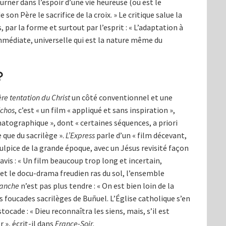
ourner dans l’espoir d’une vie heureuse (où est le
e son Père le sacrifice de la croix. » Le critique salue la
 par la forme et surtout par l’esprit : « L’adaptation à
immédiate, universelle qui est la nature même du
?
re tentation du Christ
un côté conventionnel et une
Échos
, c’est « un film « appliqué et sans inspiration »,
ographique », dont « certaines séquences, a priori
 que du sacrilège ».
L’Express
parle d’un « film décevant,
lpice de la grande époque, avec un Jésus revisité façon
avis : « Un film beaucoup trop long et incertain,
et le docu-drama freudien ras du sol, l’ensemble
manche
n’est pas plus tendre : « On est bien loin de la
s foucades sacrilèges de Buñuel. L’Église catholique s’en
ocade : « Dieu reconnaîtra les siens, mais, s’il est
 », écrit-il dans
France-Soir
.