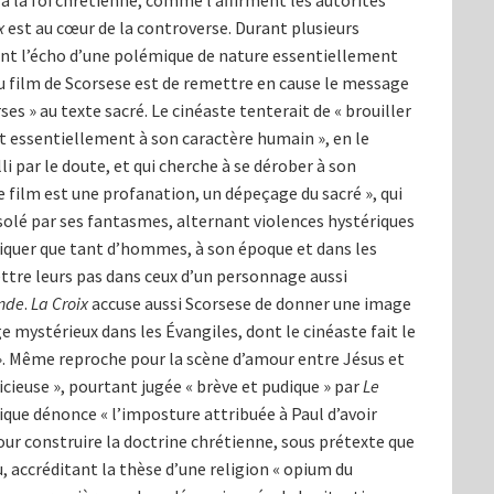
à la foi chrétienne, comme l’affirment les autorités
x
est au cœur de la controverse. Durant plusieurs
nt l’écho d’une polémique de nature essentiellement
au film de Scorsese est de remettre en cause le message
ses » au texte sacré. Le cinéaste tenterait de « brouiller
t essentiellement à son caractère humain », en le
i par le doute, et qui cherche à se dérober à son
Le film est une profanation, un dépeçage du sacré », qui
solé par ses fantasmes, alternant violences hystériques
liquer que tant d’hommes, à son époque et dans les
mettre leurs pas dans ceux d’un personnage aussi
nde
.
La Croix
accuse aussi Scorsese de donner une image
e mystérieux dans les Évangiles, dont le cinéaste fait le
». Même reproche pour la scène d’amour entre Jésus et
cieuse », pourtant jugée « brève et pudique » par
Le
lique dénonce « l’imposture attribuée à Paul d’avoir
our construire la doctrine chrétienne, sous prétexte que
 accréditant la thèse d’une religion « opium du