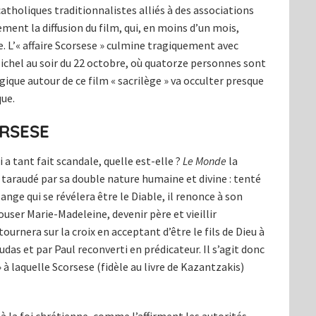
atholiques traditionnalistes alliés à des associations
nt la diffusion du film, qui, en moins d’un mois,
e. L’« affaire Scorsese » culmine tragiquement avec
Michel au soir du 22 octobre, où quatorze personnes sont
gique autour de ce film « sacrilège » va occulter presque
ue.
ORSESE
 a tant fait scandale, quelle est-elle ?
Le Monde
la
 taraudé par sa double nature humaine et divine : tenté
nge qui se révélera être le Diable, il renonce à son
ouser Marie-Madeleine, devenir père et vieillir
ournera sur la croix en acceptant d’être le fils de Dieu à
Judas et par Paul reconverti en prédicateur. Il s’agit donc
» à laquelle Scorsese (fidèle au livre de Kazantzakis)