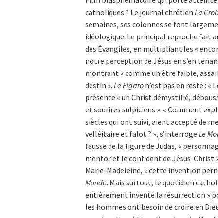
Film blasphématoire qui porte atteinte 
catholiques ? Le journal chrétien
La Croi
semaines, ses colonnes se font largeme
idéologique. Le principal reproche fait 
des Évangiles, en multipliant les « entor
notre perception de Jésus en s’en tenan
montrant « comme un être faible, assaill
destin ».
Le Figaro
n’est pas en reste : « 
présente « un Christ démystifié, débous
et sourires sulpiciens ». « Comment exp
siècles qui ont suivi, aient accepté de 
velléitaire et falot ? », s’interroge
Le Mo
fausse de la figure de Judas, « personnag
mentor et le confident de Jésus-Christ 
Marie-Madeleine, « cette invention perni
Monde
. Mais surtout, le quotidien catho
entièrement inventé la résurrection » p
les hommes ont besoin de croire en Dieu,