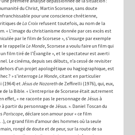
e
une première analyse dépassionnée de la situation :
’humanité du Christ, Martin Scorsese, sans doute
 infranchissable pour une conscience chrétienne,
ritiques de
La Croix
refusent toutefois, au nom de la
lm. « L’image du christianisme donnée par ces excès est
iculée par le film de Scorsese », s’insurge par exemple
e le rappelle
Le Monde
, Scorsese a voulu faire un film qui
n film tiré de l’Évangile », et le spectateur est averti
nel. Le cinéma, depuis ses débuts, n’a cessé de revisiter
en dehors d’un projet apologétique ou hagiographique, est
hec ? » s’interroge
Le Monde
, citant en particulier
i (1964) et
Jésus de Nazareth
de Zeffirelli (1976), qui, eux,
xte de la Bible. « L’entreprise de Scorsese était autrement
 en effet, « ne raconte pas le personnage de Jésus à
re à partir du personnage de Jésus. ». Daniel Toscan du
ns
Pariscope
, déclare son amour pour « ce film
…), ce grand film d’amour des hommes où la seule
ain, rongé de doute et de peur, sur la route de sa