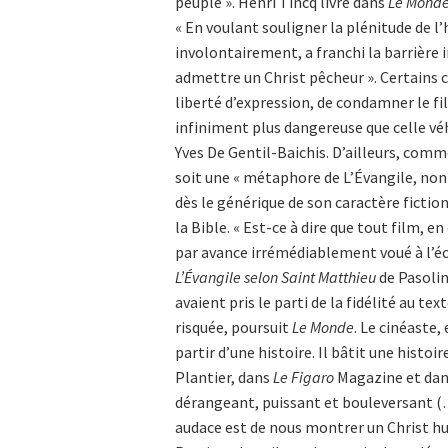
peuple ». Henri Tincq livre dans
Le Mond
« En voulant souligner la plénitude de l
involontairement, a franchi la barrière
admettre un Christ pêcheur ». Certains c
liberté d’expression, de condamner le fi
infiniment plus dangereuse que celle véh
Yves De Gentil-Baichis. D’ailleurs, comm
soit une « métaphore de L’Évangile, non u
dès le générique de son caractère fiction
la Bible. « Est-ce à dire que tout film, 
par avance irrémédiablement voué à l’éc
L’Évangile selon Saint Matthieu
de Pasolin
avaient pris le parti de la fidélité au te
risquée, poursuit
Le Monde
. Le cinéaste,
partir d’une histoire. Il bâtit une histoi
Plantier, dans
Le Figaro
Magazine et da
dérangeant, puissant et bouleversant (
audace est de nous montrer un Christ hum