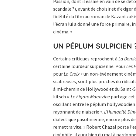
Passion, dont il essaie en vain de se dét
scandale ?), avant de choisir et d’exiger d
fidélité du film au roman de Kazantzakis,
l’écran lui a donné une force primaire, 
cinéma. »
UN PÉPLUM SULPICIEN 
Certains critiques reprochent à
La Derniè
certaine lourdeur sulpicienne. Pour
Les 
pour
La Croix
« un non-évènement cinémat
scabreuses, sont plus proches du ridicule
à mi-chemin de Hollywood et du Saint-Su
kitsch ».
Le Figaro Magazine
partage cet 
oscillant entre le péplum hollywoodien 
rayonnant de niaiserie ».
L’Humanité Di
dialectique pasolinienne, encore plus de
remettra vite. » Robert Chazal porte l’est
cinéphile, il aura bien du mal à pardonner