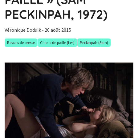
PECKINPAH, 1972)
Véronique Doduik
- 20 août 2015
Revues de presse
Chiens de paille (Les)
Peckinpah (Sam)