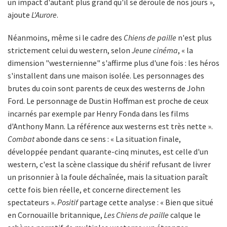
un impact d'autant plus grand qu'il se déroule de nos jours »,
ajoute
L'Aurore
.
Néanmoins, même si le cadre des
Chiens de paille
n'est plus
strictement celui du western, selon
Jeune cinéma
, « la
dimension "westernienne" s'affirme plus d'une fois : les héros
s'installent dans une maison isolée. Les personnages des
brutes du coin sont parents de ceux des westerns de John
Ford. Le personnage de Dustin Hoffman est proche de ceux
incarnés par exemple par Henry Fonda dans les films
d'Anthony Mann. La référence aux westerns est très nette ».
Combat
abonde dans ce sens : « La situation finale,
développée pendant quarante-cinq minutes, est celle d'un
western, c'est la scène classique du shérif refusant de livrer
un prisonnier à la foule déchaînée, mais la situation paraît
cette fois bien réelle, et concerne directement les
spectateurs ».
Positif
partage cette analyse : « Bien que situé
en Cornouaille britannique,
Les Chiens de paille
calque le