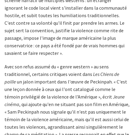
schème narratif de multiples westerns : un étranger
ignorant le code local vient s'installer dans la communauté
hostile, et subit toutes les humiliations traditionnelles.
C'est contre sa volonté qu'il finit par prendre les armes. Le
sujet sert la convention, justifie la violence comme rite de
passage, impose l'image de marque américaine la plus
conservatrice : ce pays a été fondé par de vrais hommes qui
savaient se faire respecter ».
Avec son refus assumé du « genre western » au sens
traditionnel, certains critiques voient dans
Les Chiens de
paille
un jalon important dans l'œuvre de Peckinpah. « C'est
une leçon donnée à ceux qui l'ont catalogué comme le
témoin privilégié de la violence de l'Amérique », écrit
Jeune
cinéma
, qui ajoute qu'en ne situant pas son film en Amérique,
« Sam Peckinpah nous signale qu'il n'est pas uniquement le
témoin de la violence américaine, mais qu'il est aussi celui de
toutes les violences, agrandissant ainsi singulièrement le
champ de sa méditation ». La presse reconnait en effet que le