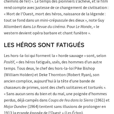
chemins de fer) ». Le temps des pionniers s’achève, et le film
rend compte avec justesse de ce changement de civilisation :
« Mort de l’Ouest, mort des héros, naissance de la légende :
tout se fond dans un mini-crépuscule des dieux », note Guy
Allombert dans
La Revue du cinéma
. Pour
Le Monde
, « le
western devient opéra barbare et chant funèbre ».
LES HÉROS SONT FATIGUÉS
Les hors-la-loi qui forment la « horde sauvage » sont, selon
Positif
, « des héros fatigués, usés, des hommes d’un autre
temps. Tous deux, le chef des hors-la-loi Pike Bishop
(William Holden) et Deke Thornton (Robert Ryan), son
ancien complice, aujourd’hui à la tête d’une bande de
chasseurs de primes, sont des chefs solitaires et torturés ».
« Sans aucun sens du bien et du mal, une poignée d’hommes
perdus, déjà campés dans
Coups de feu dans la Sierra
(1961) et
Major Dundee
(1964) tentent sans illusions de prolonger en
1913 la grande épopée de l’Ouest » (
Les Échos
).