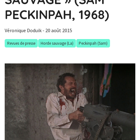
PECKINPAH, 1968)
Véronique Doduik
- 20 août 2015
Revues de presse
Horde sauvage (La)
Peckinpah (Sam)