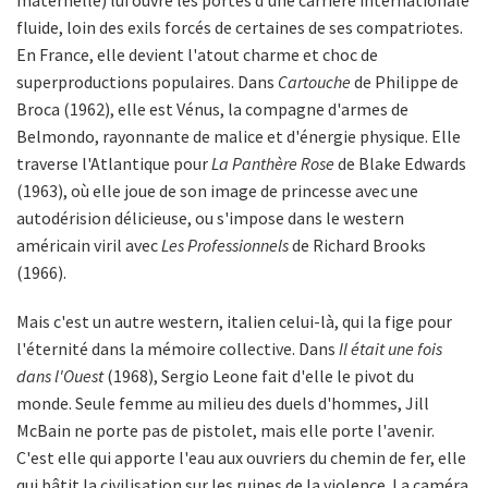
fluide, loin des exils forcés de certaines de ses compatriotes.
En France, elle devient l'atout charme et choc de
superproductions populaires. Dans
Cartouche
de Philippe de
Broca (1962), elle est Vénus, la compagne d'armes de
Belmondo, rayonnante de malice et d'énergie physique. Elle
traverse l'Atlantique pour
La Panthère Rose
de Blake Edwards
(1963), où elle joue de son image de princesse avec une
autodérision délicieuse, ou s'impose dans le western
américain viril avec
Les Professionnels
de Richard Brooks
(1966).
Mais c'est un autre western, italien celui-là, qui la fige pour
l'éternité dans la mémoire collective. Dans
Il était une fois
dans l'Ouest
(1968), Sergio Leone fait d'elle le pivot du
monde. Seule femme au milieu des duels d'hommes, Jill
McBain ne porte pas de pistolet, mais elle porte l'avenir.
C'est elle qui apporte l'eau aux ouvriers du chemin de fer, elle
qui bâtit la civilisation sur les ruines de la violence. La caméra