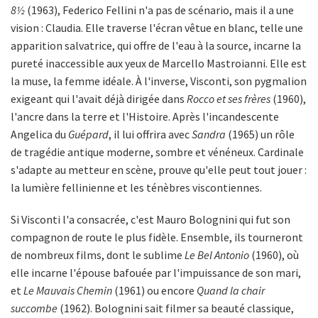
8½
(1963), Federico Fellini n'a pas de scénario, mais il a une
vision : Claudia. Elle traverse l'écran vêtue en blanc, telle une
apparition salvatrice, qui offre de l'eau à la source, incarne la
pureté inaccessible aux yeux de Marcello Mastroianni. Elle est
la muse, la femme idéale. À l'inverse, Visconti, son pygmalion
exigeant qui l'avait déjà dirigée dans
Rocco et ses frères
(1960),
l'ancre dans la terre et l'Histoire. Après l'incandescente
Angelica du
Guépard
, il lui offrira avec
Sandra
(1965) un rôle
de tragédie antique moderne, sombre et vénéneux. Cardinale
s'adapte au metteur en scène, prouve qu'elle peut tout jouer :
la lumière fellinienne et les ténèbres viscontiennes.
Si Visconti l'a consacrée, c'est Mauro Bolognini qui fut son
compagnon de route le plus fidèle. Ensemble, ils tourneront
de nombreux films, dont le sublime
Le Bel Antonio
(1960), où
elle incarne l'épouse bafouée par l'impuissance de son mari,
et
Le Mauvais Chemin
(1961) ou encore
Quand la chair
succombe
(1962). Bolognini sait filmer sa beauté classique,