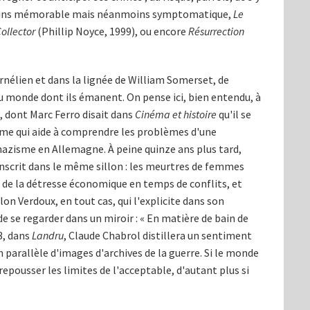
 moins mémorable mais néanmoins symptomatique,
Le
ollector
(Phillip Noyce, 1999), ou encore
Résurrection
ornélien et dans la lignée de William Somerset, de
u monde dont ils émanent. On pense ici, bien entendu, à
, dont Marc Ferro disait dans
Cinéma et histoire
qu'il se
ôme qui aide à comprendre les problèmes d'une
 nazisme en Allemagne. À peine quinze ans plus tard,
inscrit dans le même sillon : les meurtres de femmes
 de la détresse économique en temps de conflits, et
n Verdoux, en tout cas, qui l'explicite dans son
e se regarder dans un miroir : « En matière de bain de
63, dans
Landru
, Claude Chabrol distillera un sentiment
n parallèle d'images d'archives de la guerre. Si le monde
epousser les limites de l'acceptable, d'autant plus si