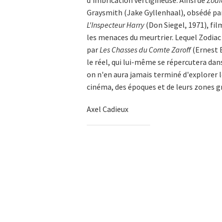
d'imbrication vertigineuse. Ainsi de
Zodi
Graysmith (Jake Gyllenhaal), obsédé par 
L'Inspecteur Harry
(Don Siegel, 1971), fil
les menaces du meurtrier. Lequel Zodiac
par
Les Chasses du Comte Zaroff
(Ernest B
le réel, qui lui-même se répercutera dans 
on n'en aura jamais terminé d'explorer le
cinéma, des époques et de leurs zones gr
Axel Cadieux