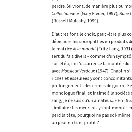
perdre. Suivront, de manière plus ou
Collectionneur
(Gary Fleder, 1997),
Bone C
(Russell Mulcahy, 1999).
D'autres font le choix, peut-être plus c
dépeindre les sociopathes en produits d
la matrice
M le maudit
(Fritz Lang, 1931)
sert du fait divers « comme d'un sympt
société », en l'occurrence la montée du
avec
Monsieur Verdoux
(1947), Chaplin s'
riches et esseulées y sont concomitants
prolongements des crimes de guerre. Selo
monologue final, et intime à la société d
sang, je ne suis qu'un amateur... » En 19
similaire : les meurtres y sont montés e
perd la tête, pourquoi ne pas soi-même r
on peut en tirer profit ?