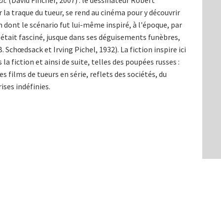
ac
(David Fincher, 2007) : le dessinateur Robert
la traque du tueur, se rend au cinéma pour y découvrir
m dont le scénario fut lui-même inspiré, à l'époque, par
 était fasciné, jusque dans ses déguisements funèbres,
. Schœdsack et Irving Pichel, 1932). La fiction inspire ici
la fiction et ainsi de suite, telles des poupées russes :
s films de tueurs en série, reflets des sociétés, du
ises indéfinies.