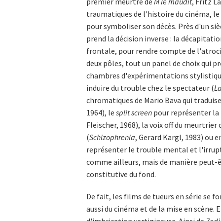
premier meurtre de
M le maudit
, Fritz 
traumatiques de l'histoire du cinéma, le 
pour symboliser son décès. Près d'un siè
prend la décision inverse : la décapitat
frontale, pour rendre compte de l'atroc
deux pôles, tout un panel de choix qui pr
chambres d'expérimentations stylistique
induire du trouble chez le spectateur (
L
chromatiques de Mario Bava qui traduis
1964), le
split screen
pour représenter la 
Fleischer, 1968), la voix off du meurtri
(
Schizophrenia
, Gerard Kargl, 1983) ou 
représenter le trouble mental et l'irrup
comme ailleurs, mais de manière peut-êt
constitutive du fond.
De fait, les films de tueurs en série se
aussi du cinéma et de la mise en scène. E