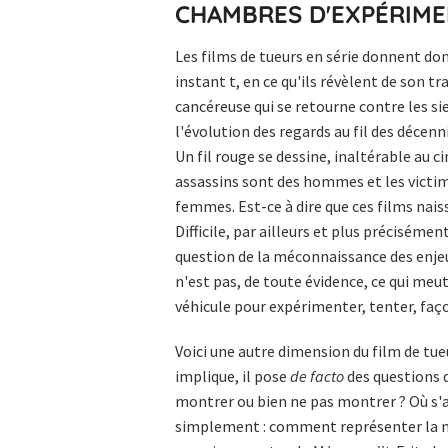
CHAMBRES D'EXPÉRIME
Les films de tueurs en série donnent do
instant t, en ce qu'ils révèlent de son tr
cancéreuse qui se retourne contre les si
l'évolution des regards au fil des décenni
Un fil rouge se dessine, inaltérable au 
assassins sont des hommes et les victi
femmes. Est-ce à dire que ces films na
Difficile, par ailleurs et plus précisémen
question de la méconnaissance des enjeu
n'est pas, de toute évidence, ce qui meu
véhicule pour expérimenter, tenter, faç
Voici une autre dimension du film de tueur
implique, il pose
de facto
des questions 
montrer ou bien ne pas montrer ? Où s'ar
simplement : comment représenter la mor