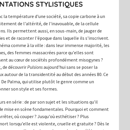
NTATIONS STYLISTIQUES
nc la température d'une société, sa copie carbone à un
aitement de l'altérité, de l'inavouable, de la cellule
ens. Ils permettent aussi, en sous-main, de jauger de
es et de raconter l'époque dans laquelle ils s'inscrivent.
cinéma comme à la ville : dans leur immense majorité, les
mes, des femmes massacrées parce qu'elles sont
issent au cœur de sociétés profondément misogynes ?
t, de découvrir
Pulsions
aujourd'hui sans se poser la
x autour de la transidentité au début des années 80. Ce
t De Palma, qui utilise plutôt le genre comme un
onner son style et ses formes.
s en série : de par son sujet et les situations qu'il
de mise en scène fondamentales. Pourquoi et comment
rêter, où couper ? Jusqu'où esthétiser ? Plus
t lorsqu'elle est violente, cruelle et gratuite ? Dès le