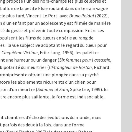
Lang propose l'un des hors-champs les plus célèbres et
ballon de la petite Elsie roulant dans un terrain vague
cle plus tard, Vincent Le Port, avec
Bruno Reidal
(2022),
ion d'un enfant par un adolescent y est filmée de manière
ité du geste et prévenir toute compassion. Entre ces
opulsent les films de tueurs en série au rang de
s : la vue subjective adoptant le regard du tueur pour
a Cinquième Victime
, Fritz Lang, 1956), les palettes
ent une humeur ou un danger (
Six femmes pour l'assassin
,
bipolarité du meurtrier (
L'Étrangleur de Boston
, Richard
er omniprésente offrant une plongée dans sa psyché
encore les aboiements récurrents d'un chien pour
tion d'un meurtre (
Summer of Sam
, Spike Lee, 1999). Ici
re encore plus saillante, la forme est indissociable,
 font chambres d'écho des évolutions du monde, mais
t parfois des deux à la fois, dans une forme