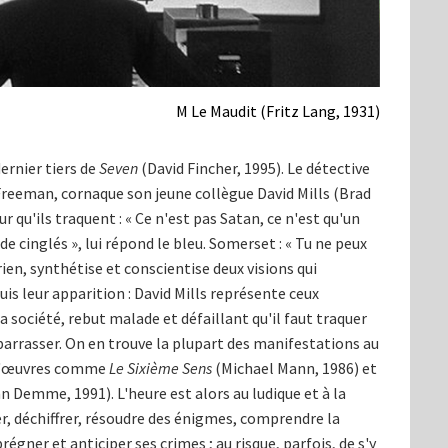
M Le Maudit (Fritz Lang, 1931)
ernier tiers de
Seven
(David Fincher, 1995). Le détective
reeman, cornaque son jeune collègue David Mills (Brad
r qu'ils traquent : « Ce n'est pas Satan, ce n'est qu'un
e cinglés », lui répond le bleu. Somerset : « Tu ne peux
e rien, synthétise et conscientise deux visions qui
puis leur apparition : David Mills représente ceux
société, rebut malade et défaillant qu'il faut traquer
barrasser. On en trouve la plupart des manifestations au
r d'œuvres comme
Le Sixième Sens
(Michael Mann, 1986) et
 Demme, 1991). L'heure est alors au ludique et à la
der, déchiffrer, résoudre des énigmes, comprendre la
gner et anticiper ses crimes ; au risque, parfois, de s'y