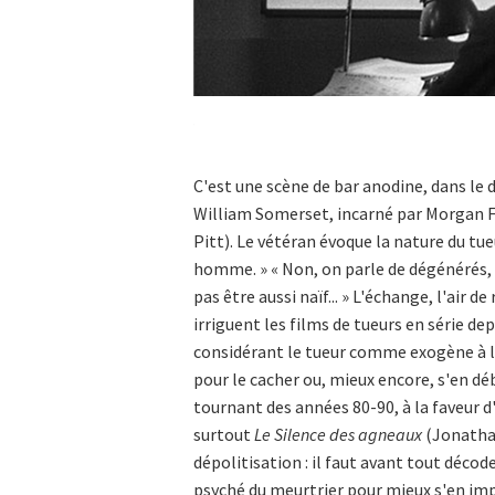
 Maudit (Fritz Lang, 1931)
C'est une scène de bar anodine, dans le d
William Somerset, incarné par Morgan F
Pitt). Le vétéran évoque la nature du tueu
homme. » « Non, on parle de dégénérés, d
pas être aussi naïf... » L'échange, l'air d
irriguent les films de tueurs en série de
considérant le tueur comme exogène à la 
pour le cacher ou, mieux encore, s'en dé
tournant des années 80-90, à la faveu
surtout
Le Silence des agneaux
(Jonathan
dépolitisation : il faut avant tout déco
psyché du meurtrier pour mieux s'en impré