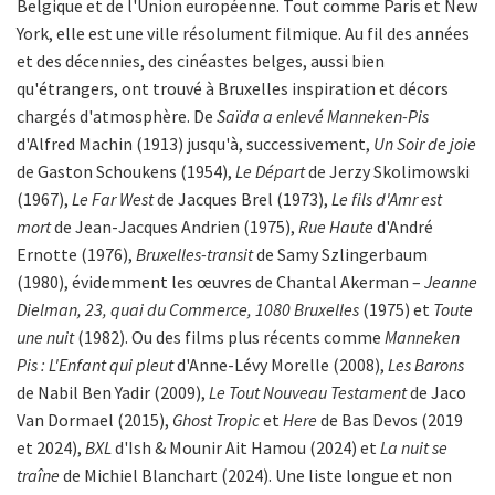
Belgique et de l'Union européenne. Tout comme Paris et New
York, elle est une ville résolument filmique. Au fil des années
et des décennies, des cinéastes belges, aussi bien
qu'étrangers, ont trouvé à Bruxelles inspiration et décors
chargés d'atmosphère. De
Saïda a enlevé Manneken-Pis
d'Alfred Machin (1913) jusqu'à, successivement,
Un Soir de joie
de Gaston Schoukens (1954),
Le Départ
de Jerzy Skolimowski
(1967),
Le Far West
de Jacques Brel (1973),
Le fils d'Amr est
mort
de Jean-Jacques Andrien (1975),
Rue Haute
d'André
Ernotte (1976),
Bruxelles-transit
de Samy Szlingerbaum
(1980), évidemment les œuvres de Chantal Akerman –
Jeanne
Dielman, 23, quai du Commerce, 1080 Bruxelles
(1975) et
Toute
une nuit
(1982). Ou des films plus récents comme
Manneken
Pis : L'Enfant qui pleut
d'Anne-Lévy Morelle (2008),
Les Barons
de Nabil Ben Yadir (2009),
Le Tout Nouveau Testament
de Jaco
Van Dormael (2015),
Ghost Tropic
et
Here
de Bas Devos (2019
et 2024),
BXL
d'Ish & Mounir Ait Hamou (2024) et
La nuit se
traîne
de Michiel Blanchart (2024). Une liste longue et non