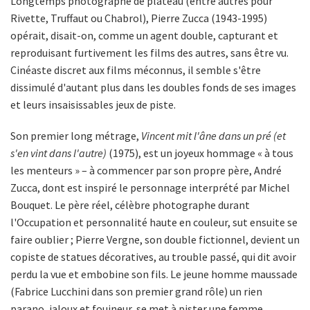
Longtemps photographe de plateau (entre autres pour
Rivette, Truffaut ou Chabrol), Pierre Zucca (1943-1995)
opérait, disait-on, comme un agent double, capturant et
reproduisant furtivement les films des autres, sans être vu.
Cinéaste discret aux films méconnus, il semble s'être
dissimulé d'autant plus dans les doubles fonds de ses images
et leurs insaisissables jeux de piste.
Son premier long métrage,
Vincent mit l'âne dans un pré (et
s'en vint dans l'autre)
(1975), est un joyeux hommage « à tous
les menteurs » – à commencer par son propre père, André
Zucca, dont est inspiré le personnage interprété par Michel
Bouquet. Le père réel, célèbre photographe durant
l'Occupation et personnalité haute en couleur, sut ensuite se
faire oublier ; Pierre Vergne, son double fictionnel, devient un
copiste de statues décoratives, au trouble passé, qui dit avoir
perdu la vue et embobine son fils. Le jeune homme maussade
(Fabrice Lucchini dans son premier grand rôle) un rien
parano, jaloux et fouineur, se met à pister une femme