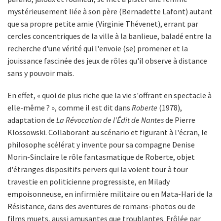
mystérieusement liée à son père (Bernadette Lafont) autant
que sa propre petite amie (Virginie Thévenet), errant par
cercles concentriques de la ville à la banlieue, baladé entre la
recherche d'une vérité qui l'envoie (se) promener et la
jouissance fascinée des jeux de rôles qu'il observe à distance
sans y pouvoir mais.
En effet, « quoi de plus riche que la vie s'offrant en spectacle à
elle-même ? », comme il est dit dans
Roberte
(1978),
adaptation de
La Révocation de l'Édit de Nantes
de Pierre
Klossowski. Collaborant au scénario et figurant à l'écran, le
philosophe scélérat y invente pour sa compagne Denise
Morin-Sinclaire le rôle fantasmatique de Roberte, objet
d'étranges dispositifs pervers qui la voient tour à tour
travestie en politicienne progressiste, en Milady
empoisonneuse, en infirmière militaire ou en Mata-Hari de la
Résistance, dans des aventures de romans-photos ou de
films muets, aussi amusantes que troublantes. Frôlée par