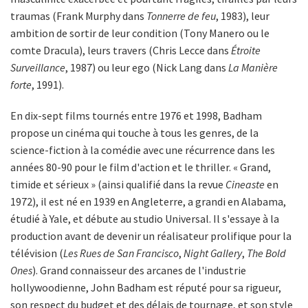
traumas (Frank Murphy dans
Tonnerre de feu
, 1983), leur
ambition de sortir de leur condition (Tony Manero ou le
comte Dracula), leurs travers (Chris Lecce dans
Étroite
Surveillance
, 1987) ou leur ego (Nick Lang dans
La Manière
forte
, 1991).
En dix-sept films tournés entre 1976 et 1998, Badham
propose un cinéma qui touche à tous les genres, de la
science-fiction à la comédie avec une récurrence dans les
années 80-90 pour le film d'action et le thriller. « Grand,
timide et sérieux » (ainsi qualifié dans la revue
Cineaste
en
1972), il est né en 1939 en Angleterre, a grandi en Alabama,
étudié à Yale, et débute au studio Universal. Il s'essaye à la
production avant de devenir un réalisateur prolifique pour la
télévision (
Les Rues de San Francisco
,
Night Gallery
,
The Bold
Ones
). Grand connaisseur des arcanes de l'industrie
hollywoodienne, John Badham est réputé pour sa rigueur,
son respect du budget et des délais de tournage, et son style