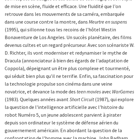
de mise en scène, fluide et efficace. Une fluidité que l'on
retrouve dans les mouvements de sa caméra, embarquée
dans une course contre la montre, dans
Meurtre en suspens
(1995), qui sillonne tous les recoins de l'hôtel Westin
Bonaventure de Los Angeles. Un succès planétaire, des films
devenus cultes et un regard précurseur. Avec son scénariste W.
D. Richter, ils vont moderniser et redynamiser le mythe de
Dracula (annonciateur à bien des égards de l'adaptation de
Coppola), dépeignant un être plus complexe et tourmenté,
qui séduit bien plus qu'il ne terrifie. Enfin, sa fascination pour
la technologie propulse son cinéma dans une veine
novatrice, et devance la mode des
teen movies
avec
WarGames
(1983). Quelques années avant
Short Circuit
(1987), qui explore
la question de l'intelligence artificielle avec l'histoire du
robot Numéro 5, un jeune adolescent parvient à pirater
depuis son ordinateur le système de défense aérien du
gouvernement américain. En abordant la question de la
confrontation de l'homme avec la machine, John Badham