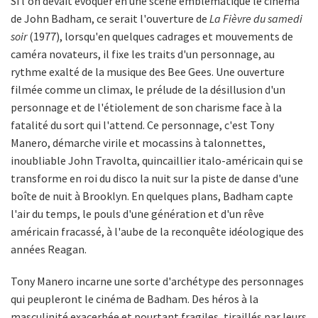
Si l'on devait évoquer en une scène emblématique le cinéma
de John Badham, ce serait l'ouverture de
La Fièvre du samedi
soir
(1977), lorsqu'en quelques cadrages et mouvements de
caméra novateurs, il fixe les traits d'un personnage, au
rythme exalté de la musique des Bee Gees. Une ouverture
filmée comme un climax, le prélude de la désillusion d'un
personnage et de l'étiolement de son charisme face à la
fatalité du sort qui l'attend. Ce personnage, c'est Tony
Manero, démarche virile et mocassins à talonnettes,
inoubliable John Travolta, quincaillier italo-américain qui se
transforme en roi du disco la nuit sur la piste de danse d'une
boîte de nuit à Brooklyn. En quelques plans, Badham capte
l'air du temps, le pouls d'une génération et d'un rêve
américain fracassé, à l'aube de la reconquête idéologique des
années Reagan.
Tony Manero incarne une sorte d'archétype des personnages
qui peupleront le cinéma de Badham. Des héros à la
masculinité exacerbée et pourtant fragiles, tiraillés par leurs