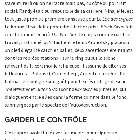
s'aventure là où on ne l'attendait pas, du côté du portrait
social. Randy était au crépuscule de sa carrière. Nina, elle, est
tout juste promue première danseuse pour
Le Lac des cygnes
.
La bonne élève doit apprendre à lâcher prise.
Black Swan
fait
constamment écho à
The Wrestler
: le corps comme outil de
travail, malmené, qu'il faut entretenir. Aronofsky place sur
un pied d'égalité catch et ballet, deux sacerdoces éreintants
dont les représentations – sur le ring ou sur la scène –
relèvent de la cérémonie religieuse. Il assume de citer ses
influences – Polanski, Cronenberg, Argento ou même De
Palma – et souligne son goût pour l'excès et le grotesque.
The Wrestler
et
Black Swan
sont deux œuvres jumelles, qui
dialoguent entre elles dans la forme comme dans le fond,
submergées par le spectre de l'autodestruction.
GARDER LE CONTRÔLE
C'est après avoir flirté avec les majors pour signer un