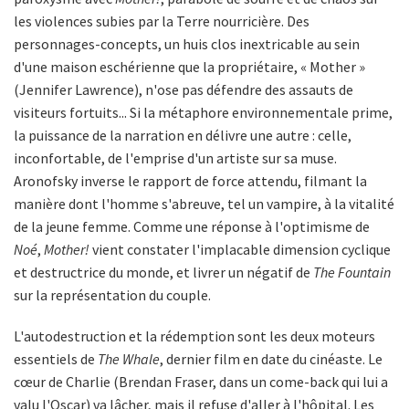
les violences subies par la Terre nourricière. Des
personnages-concepts, un huis clos inextricable au sein
d'une maison eschérienne que la propriétaire, « Mother »
(Jennifer Lawrence), n'ose pas défendre des assauts de
visiteurs fortuits... Si la métaphore environnementale prime,
la puissance de la narration en délivre une autre : celle,
inconfortable, de l'emprise d'un artiste sur sa muse.
Aronofsky inverse le rapport de force attendu, filmant la
manière dont l'homme s'abreuve, tel un vampire, à la vitalité
de la jeune femme. Comme une réponse à l'optimisme de
Noé
,
Mother!
vient constater l'implacable dimension cyclique
et destructrice du monde, et livrer un négatif de
The Fountain
sur la représentation du couple.
L'autodestruction et la rédemption sont les deux moteurs
essentiels de
The Whale
, dernier film en date du cinéaste. Le
cœur de Charlie (Brendan Fraser, dans un come-back qui lui a
valu l'Oscar) va lâcher, mais il refuse d'aller à l'hôpital. Les