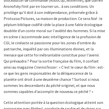
blockbuster de commande (
RoboCop
,
Wolverine
), que Darren
Aronofsky finit par en tourner un... à ses conditions. Un
privilège qu'il doit à son indépendance, préservée grâce à
Protozoa Pictures, sa maison de production. Ce sera
Noé
: le
péplum biblique codifié cède la place à une fable écologique
doublée d'un conte moral sur l'avidité des hommes. Si la mise
en scène s'accommode avec intelligence de la profusion de
CGI, le cinéaste se passionne pour les zones d'ombre du
patriarche, inquiété par ces illuminations divines, et la
menace que cette foi inébranlable constitue pour l'avenir.
Qui prévaudra ? Pour la sortie française du film, il confiait
ainsi au magazine
CinemaTeaser
: « C'est le cœur du film : est-
ce que les gens responsables de la déliquescence de la
planète ont droit à une deuxième chance ? Surtout si nous
sommes les descendants du péché originel, et que nous
sommes capables d'accomplir de nouveau ce péché ? »
Cette attention portée à la question écologique atteint son
paroxysme avec
Mother!
, parabole de soufre et de chaos sur