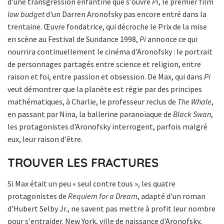
d'une transgression enfantine que s'ouvre
Pi
, le premier film
low budget
d'un Darren Aronofsky pas encore entré dans la
trentaine. Œuvre fondatrice, qui décroche le Prix de la mise
en scène au Festival de Sundance 1998,
Pi
annonce ce qui
nourrira continuellement le cinéma d'Aronofsky : le portrait
de personnages partagés entre science et religion, entre
raison et foi, entre passion et obsession. De Max, qui dans
Pi
veut démontrer que la planète est régie par des principes
mathématiques, à Charlie, le professeur reclus de
The Whale
,
en passant par Nina, la ballerine paranoïaque de
Black Swan
,
les protagonistes d'Aronofsky interrogent, parfois malgré
eux, leur raison d'être.
TROUVER LES FRACTURES
Si Max était un peu « seul contre tous », les quatre
protagonistes de
Requiem for a Dream
, adapté d'un roman
d'Hubert Selby Jr., ne savent pas mettre à profit leur nombre
pour s'entraider. New York, ville de naissance d'Aronofsky,