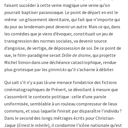
faisant succéder à cette veine magique une veine qu’on
pourrait baptiser paranoïaque. Le point de départ en est le
même : un glissement identitaire, qui fait que n’importe qui
du jour au lendemain peut devenir un autre. Mais ce qui, dans
les comédies que je viens d’évoquer, constituait un jeu de
transgression des normes sociales, va devenir source
d’angoisse, de vertige, de dépossession de soi. De ce point de
vue, le film-paradigme serait
Drôle de drame
, qui projette
Michel Simon dans une déchéance catastrophique, rendue
plus grotesque par les
gimmicks
qu’il s’acharne à débiter.
Qui sait s’il n’y a pas là une menace fondatrice des fictions
cinématographiques de Prévert, se dévoilant à mesure que
s’assombrit le contexte politique : celle d’une parole
uniformisée, semblable à un rouleau compresseur de lieux
communs, et sous laquelle finirait par disparaître l’individu ?
Dans le second des longs métrages écrits pour Christian-
Jaque (
Ernest le rebelle
), il condamne l’icône nationale qu’est