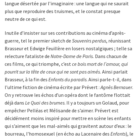
langue désertée par l’imaginaire : une langue qui ne saurait
plus que reproduire des truismes, et le constat presque
neutre de ce qui est.
Inutile d’insister sur ses contributions au cinéma d’après-
guerre, tel le premier sketch de
Souvenirs perdus
, réunissant
Brasseur et Edwige Feuillère en losers nostalgiques ; telle sa
relecture fataliste de
Notre-Dame de Paris.
Dans chacun de
ces films, ce qui triomphe, c’est
ce bois mort de l’amour, qui
pourrit sur la tête de ceux qui ne sont pas aimés.
Ainsi parlait
Brasseur, à la fin des
Enfants du paradis
. Ainsi parle-t-il, dans
l’ultime fiction de cinéma écrite par Prévert :
Agnès Bernauer
.
On y retrouve les échos d’un opéra dont le fantôme flottait
déjà dans
Le Quai des brumes
. Il y a toujours un Golaud, pour
empêcher Pelléas et Mélisande de s’aimer. Prévert est
décidément moins inspiré pour mettre en scène les enfants
qui s’aiment que les mal-aimés qui gravitent autour d’eux : le
bourreau, l’homosexuel (en écho au Lacenaire des
Enfants
), le