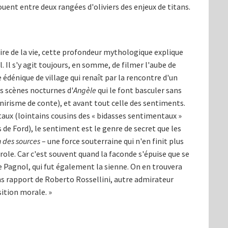
ouent entre deux rangées d'oliviers des enjeux de titans.
ire de la vie, cette profondeur mythologique explique
. Il s'y agit toujours, en somme, de filmer l'aube de
 édénique de village qui renaît par la rencontre d'un
s scènes nocturnes d'
Angèle
qui le font basculer sans
nirisme de conte), et avant tout celle des sentiments.
aux (lointains cousins des « bidasses sentimentaux »
de Ford), le sentiment est le genre de secret que les
 des sources
– une force souterraine qui n'en finit plus
 parole. Car c'est souvent quand la faconde s'épuise que se
e Pagnol, qui fut également la sienne. On en trouvera
s rapport de Roberto Rossellini, autre admirateur
osition morale. »