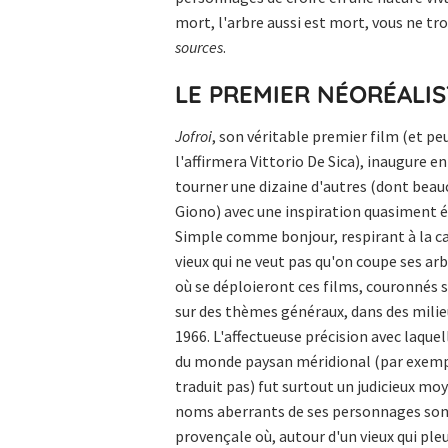
mort, l'arbre aussi est mort, vous ne t
sources
.
LE PREMIER NÉORÉALIS
Jofroi
, son véritable premier film (et pe
l'affirmera Vittorio De Sica), inaugure e
tourner une dizaine d'autres (dont be
Giono) avec une inspiration quasiment é
Simple comme bonjour, respirant à la c
vieux qui ne veut pas qu'on coupe ses arb
où se déploieront ces films, couronnés s
sur des thèmes généraux, dans des milie
1966. L'affectueuse précision avec laquel
du monde paysan méridional (par exemple 
traduit pas) fut surtout un judicieux moye
noms aberrants de ses personnages sont 
provençale où, autour d'un vieux qui pleu