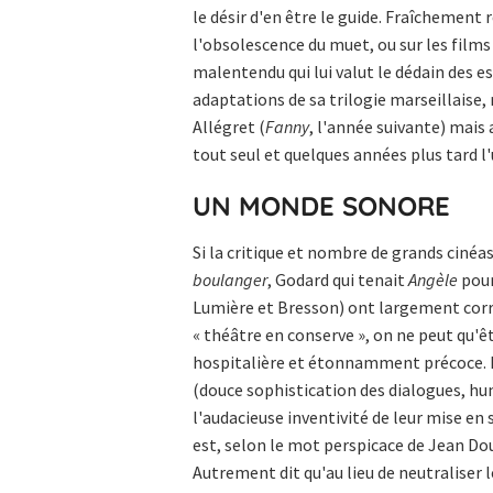
le désir d'en être le guide. Fraîchement 
l'obsolescence du muet, ou sur les films
malentendu qui lui valut le dédain des es
adaptations de sa trilogie marseillaise,
Allégret (
Fanny
, l'année suivante) mais 
tout seul et quelques années plus tard l
UN MONDE SONORE
Si la critique et nombre de grands cinéa
boulanger
, Godard qui tenait
Angèle
pour
Lumière et Bresson) ont largement corri
« théâtre en conserve », on ne peut qu'ê
hospitalière et étonnamment précoce. D'a
(douce sophistication des dialogues, h
l'audacieuse inventivité de leur mise e
est, selon le mot perspicace de Jean Douc
Autrement dit qu'au lieu de neutraliser l