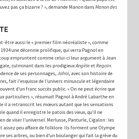
rouvez pas ça bizarre ? », demande Manon dans
Manon des
TE
ut-être aussi le « premier film néoréaliste », comme
n 1934 une décennie prolifique, qui verra Pagnol en
aucoup empruntent comme celui-ci leur argument à Jean
gale, culminant dans les prodigieux
Angèle
et
Regain
.
adence de ses personnages,
Jofroi
, avec son histoire de
res, fait l'esquisse de l'univers minuscule et légendaire
ouvent d'un franc succès public. « On ne peut écrire que
ux particuliers », résumait Pagnol à André Labarthe en
le il a retranscrit les mœurs autant que les sensations
quand il enregistre le patois des vieux, qu'il ne
n de viser l'universel. Merlusse, Panturle, Cigalon : les
assez peu affaire de folklore. Ils forment une Olympe
re ses arbres, ou bien d'un boulanger qui fait la grève du