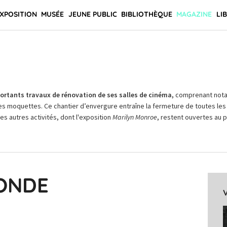
XPOSITION
MUSÉE
JEUNE PUBLIC
BIBLIOTHÈQUE
MAGAZINE
LI
rtants travaux de rénovation de ses salles de cinéma,
comprenant not
es moquettes. Ce chantier d’envergure entraîne la fermeture de toutes les 
Les autres activités, dont l'exposition
Marilyn Monroe
, restent ouvertes au pu
MONDE