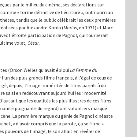
reçues par le milieu du cinéma, ses déclarations sur
 comme « forme définitive de l'écriture », ont nourri un
thètes, tandis que le public célébrait les deux premières
 réalisées par Alexandre Korda (
Marius
, en 1931) et Marc
avec l'étroite participation de Pagnol, qui tournerait
'ultime volet,
César
.
stes (Orson Welles qu'avait ébloui
La Femme du
 l'un des plus grands films français, à l'égal de ceux de
gé, depuis, l'image imméritée de films pareils à du
tre saisi en redécouvrant aujourd'hui leur modernité
utant que les qualités les plus illustres de ces films
umanité poignante du regard) ont volontiers masqué
n scène. La première marque du génie de Pagnol cinéaste
het, « d'avoir compris que la parole, ça se filme ».
es pouvoirs de l'image, le son allait en révéler de