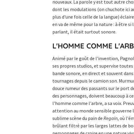
nouveaux. La parole y est tout autre cho
dont les modulations (on chuchote ici au
plus d'une fois celle de la langue) écla
en va de même pour la nature : à être si 
parlant, il était surtout sonore.
L'HOMME COMME L'AR
Animé par le goût de l'invention, Pagno
ses propres studios, et supervise toutes
bande sonore, en direct et souvent dans l
tournages depuis le camion son. Murmur
douce rumeur des passants sur le port de M
des personnages, doivent beaucoup à cet
l'homme comme l'arbre, a sa voix. Preuv
attention au monde sensible gouverne l'i
sublime scène du pain de
Regain
, où l'é
brûlant filtré par les larges lattes de b
personnages de croire en une nature viv