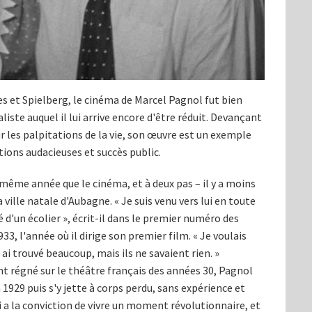
es et Spielberg, le cinéma de Marcel Pagnol fut bien
liste auquel il lui arrive encore d'être réduit. Devançant
 les palpitations de la vie, son œuvre est un exemple
ions audacieuses et succès public.
même année que le cinéma, et à deux pas – il y a moins
 ville natale d'Aubagne. « Je suis venu vers lui en toute
 d'un écolier », écrit-il dans le premier numéro des
933, l'année où il dirige son premier film. « Je voulais
 ai trouvé beaucoup, mais ils ne savaient rien. »
nt régné sur le théâtre français des années 30, Pagnol
1929 puis s'y jette à corps perdu, sans expérience et
ui a la conviction de vivre un moment révolutionnaire, et