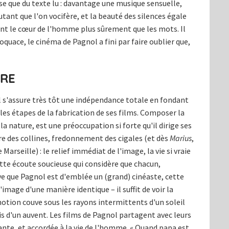
se que du texte lu : davantage une musique sensuelle,
tant que l'on vocifère, et la beauté des silences égale
irent le cœur de l'homme plus sûrement que les mots. Il
loquace, le cinéma de Pagnol a fini par faire oublier que,
BRE
l s'assure très tôt une indépendance totale en fondant
 les étapes de la fabrication de ses films. Composer la
a nature, est une préoccupation si forte qu'il dirige ses
e des collines, fredonnement des cigales (et dès
Marius
,
arseille) : le relief immédiat de l'image, la vie si vraie
te écoute soucieuse qui considère que chacun,
e que Pagnol est d'emblée un (grand) cinéaste, cette
mage d'une manière identique – il suffit de voir la
motion couve sous les rayons intermittents d'un soleil
ois d'un auvent. Les films de Pagnol partagent avec leurs
ante, et accordée à la vie de l'homme. « Quand papa est