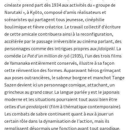
cinéaste prend part dès 1934 aux activités du « groupe de
Narutaki », à Kyōto, composé d'amis réalisateurs et
scénaristes qui partagent tous jeunesse, cinéphilie
boulimique et fièvre créatrice. Le travail collectif d'écriture
de cette amicale contribuera ainsi à la reconfiguration,
accélérée par le passage irréversible au cinéma parlant, des
personnages comme des intrigues propres aux
jidaigeki
. La
comédie
Le Pot d'un million de ryō
(1935), l'un des trois films
de Yamanaka entièrement conservés, illustre à sa façon
cette réinvention des formes. Auparavant héros grimaçant
aux poses outrancières, le sabreur borgne et manchot Tange
Sazen devient ici un personnage comique, attachant, un
grincheux au grand cœur. La langue parlée y est le japonais
moderne et les situations pourraient tout aussi bien être
celles d'un
gendaigeki
(film à thématique contemporaine).
Les combats de sabre continuent quant à eux à jouer un
certain rôle dans la dynamisation de l'action, mais ils
remplissent désormais une fonction avant tout parodique.