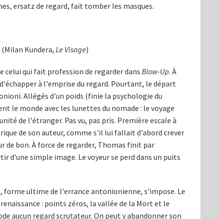
s, ersatz de regard, fait tomber les masques.
 » (Milan Kundera,
Le Visage
)
e celui qui fait profession de regarder dans
Blow-Up
. À
e d'échapper à l'emprise du regard. Pourtant, le départ
tonioni. Allégés d'un poids (finie la psychologie du
rent le monde avec les lunettes du nomade : le voyage
nité de l'étranger. Pas vu, pas pris. Première escale à
rique de son auteur, comme s'il lui fallait d'abord crever
ur de bon. À force de regarder, Thomas finit par
tir d'une simple image. Le voyeur se perd dans un puits
e, forme ultime de l'errance antonionienne, s'impose. Le
enaissance : points zéros, la vallée de la Mort et le
ode aucun regard scrutateur. On peut y abandonner son