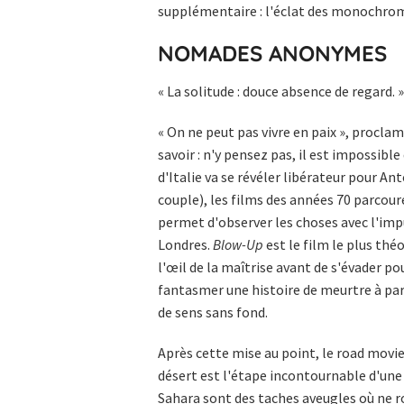
supplémentaire : l'éclat des monochrome
NOMADES ANONYMES
« La solitude : douce absence de regard.
« On ne peut pas vivre en paix », proclam
savoir : n'y pensez pas, il est impossibl
d'Italie va se révéler libérateur pour An
couple), les films des années 70 parcou
permet d'observer les choses avec l'impu
Londres.
Blow-Up
est le film le plus théo
l'œil de la maîtrise avant de s'évader po
fantasmer une histoire de meurtre à par
de sens sans fond.
Après cette mise au point, le road movi
désert est l'étape incontournable d'une r
Sahara sont des taches aveugles où ne r