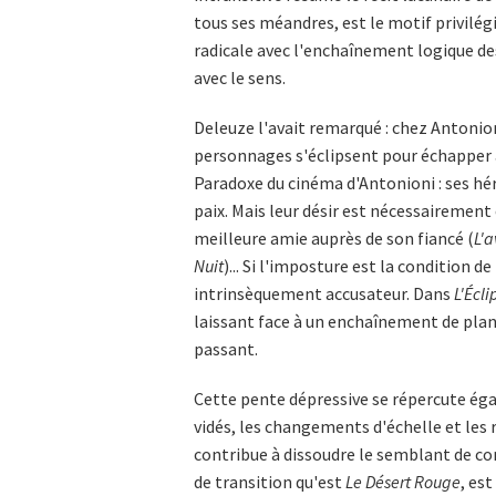
tous ses méandres, est le motif privilégi
radicale avec l'enchaînement logique d
avec le sens.
Deleuze l'avait remarqué : chez Antonion
personnages s'éclipsent pour échapper à 
Paradoxe du cinéma d'Antonioni : ses héro
paix. Mais leur désir est nécessairement
meilleure amie auprès de son fiancé (
L'
Nuit
)... Si l'imposture est la condition 
intrinsèquement accusateur. Dans
L'Écli
laissant face à un enchaînement de plans
passant.
Cette pente dépressive se répercute éga
vidés, les changements d'échelle et les 
contribue à dissoudre le semblant de cont
de transition qu'est
Le Désert Rouge
, es