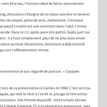
nt sans être vus, l'horizon idéal du héros antonionien.
ong, Antonioni s'éloigne de la classe ouvrière et devient
échec du couple, perte de sens, mélancolie.
Chronique
au passé trouble est une
avventura
dans l'œuf. L'ennui
uicide. Dans
Le Cri
, après avoir été quitté, Guido part sur
 faim : il a tout simplement peur de ne plus avoir envie.
érieure au fond. Néanmoins, Antonioni a déjà installé
qui suit l'effondrement intime.
on existence je suis regardé de partout. » (Jacques
oc lors de sa présentation à Cannes en 1960. C'est un trou
quée, qui met le récit à l'arrêt et plonge le film entier
conclusion. Une femme disparaît : cette simple phrase
 la trilogie italienne. Et si la séparation amoureuse, avec