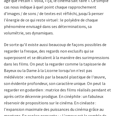
âge que Pétain ». Voilà, « ça, le cinéma sait faire ». Ce simple
cas nous indique à quel point chaque rapprochement
d'images / de sons / de textes est réfléchi, jusqu'à penser
l'énergie de ce qui reste virtuel : le polyèdre de chaque
phénomène envisagé dans ses déterminations, sa
volumétrie, ses dynamiques.
De sorte qu'il existe aussi beaucoup de façons possibles de
regarder la fresque, des regards non exclusifs qui se
superposent et se décalent à la manière des surimpressions
dans les films. On peut la regarder comme la tapisserie de
Bayeux ou la Dame à la Licorne lorsqu'on n'est pas
médiéviste : enchantés par la beauté plastique de l'œuvre,
son évidente profondeur, son caractère unique. On peut la
regarder en godardien : matrice des films réalisés pendant et
après cette décennie prodigue. En cinéphile : un fabuleux
réservoir de propositions sur le cinéma. En cinéaste :
l'expansion maximale des puissances du cinéma grâce au
montage. En espèce pensante : « L'amour est le comble de