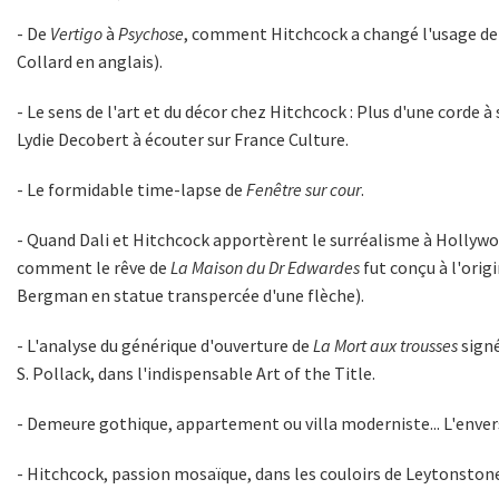
- De
Vertigo
à
Psychose
,
comment Hitchcock a changé l'usage de 
Collard en anglais).
- Le sens de l'art et du décor chez Hitchcock :
Plus d'une corde à 
Lydie Decobert à écouter sur France Culture.
- Le formidable
time-lapse de
Fenêtre sur cour
.
- Quand
Dali et Hitchcock apportèrent le surréalisme à Hollyw
comment
le rêve de
La Maison du Dr Edwardes
fut conçu à l'orig
Bergman en statue transpercée d'une flèche).
- L'analyse du
générique d'ouverture de
La Mort aux trousses
signé
S. Pollack, dans l'indispensable Art of the Title.
- Demeure gothique, appartement ou villa moderniste...
L'enver
- Hitchcock, passion mosaïque,
dans les couloirs de Leytonston