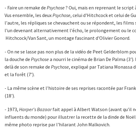
- Faire un remake de
Psychose
? Oui, mais en reprenant le script 
Vus ensemble, les deux
Psychose
, celui d'Hitchcock et celui de G
l'autre, les répliques se chevauchent ou se répondent, les films
l'un devenant alternativement l'écho, le prolongement ou le c
Hitchcock/Van Sant
, un montage fascinant d'Olivier Gonord.
- On ne se lasse pas non plus de la vidéo de Peet Gelderblom p
la douche de
Psychose
a nourri le cinéma de Brian De Palma
(3').
delà de son remake de
Psychose
, expliqué par Tatiana Monassa 
et la forêt
(7').
- La même scène et l'histoire de ses reprises racontée par Frank
(18').
- 1973,
Harper's Bazaar
fait appel à Albert Watson (avant qu'il 
influents du monde) pour illustrer la recette de la dinde de Noël
même photo reprise par
l'hilarant John Malkovich
.