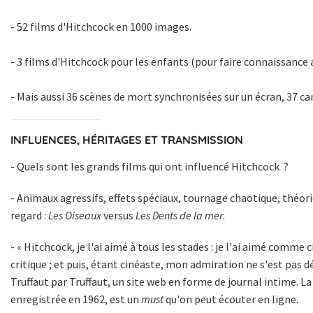
- 52 films d'Hitchcock
en 1000 images
.
-
3 films d'Hitchcock pour les enfants
(pour faire connaissance a
- Mais aussi
36 scènes de mort
synchronisées sur un écran,
37 c
INFLUENCES, HÉRITAGES ET TRANSMISSION
-
Quels sont les grands films
qui ont influencé Hitchcock ?
- Animaux agressifs, effets spéciaux, tournage chaotique, théor
regard :
Les Oiseaux
versus
Les Dents de la mer
.
- « Hitchcock, je l'ai aimé à tous les stades : je l'ai aimé comme 
critique ; et puis, étant cinéaste, mon admiration ne s'est pas d
Truffaut par Truffaut
, un site web en forme de journal intime. La
enregistrée en 1962, est un
must
qu'on peut
écouter en ligne
.