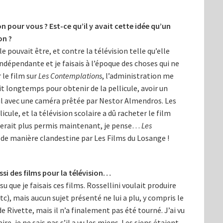
on pour vous ? Est-ce qu’il y avait cette idée qu’un
on ?
lle pouvait être, et contre la télévision telle qu’elle
 indépendante et je faisais à l’époque des choses qui ne
 le film sur
Les Contemplations
, l’administration me
 longtemps pour obtenir de la pellicule, avoir un
seul avec une caméra prêtée par Nestor Almendros. Les
cule, et la télévision scolaire a dû racheter le film
e serait plus permis maintenant, je pense…
Les
 de manière clandestine par Les Films du Losange !
ssi des films pour la télévision…
su que je faisais ces films. Rossellini voulait produire
tc), mais aucun sujet présenté ne lui a plu, y compris le
 de Rivette, mais il n’a finalement pas été tourné. J’ai vu
ire, je ne sais pas s’il a vu les miens. Les siens étaient