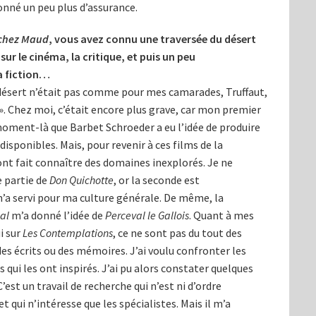
onné un peu plus d’assurance.
 chez Maud
, vous avez connu une traversée du désert
ur le cinéma, la critique, et puis un peu
la fiction…
 désert n’était pas comme pour mes camarades, Truffaut,
 ». Chez moi, c’était encore plus grave, car mon premier
e moment-là que Barbet Schroeder a eu l’idée de produire
disponibles. Mais, pour revenir à ces films de la
m’ont fait connaître des domaines inexplorés. Je ne
 partie de
Don Quichotte
, or la seconde est
’a servi pour ma culture générale. De même, la
al
m’a donné l’idée de
Perceval le Gallois
. Quant à mes
i sur
Les Contemplations
, ce ne sont pas du tout des
des écrits ou des mémoires. J’ai voulu confronter les
qui les ont inspirés. J’ai pu alors constater quelques
C’est un travail de recherche qui n’est ni d’ordre
t qui n’intéresse que les spécialistes. Mais il m’a