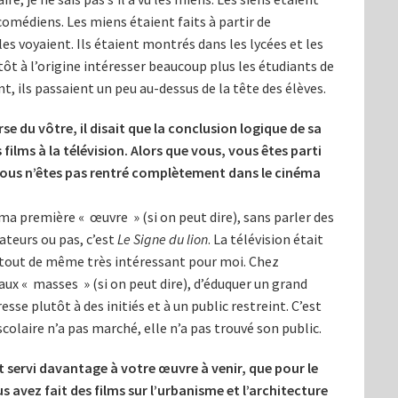
comédiens. Les miens étaient faits à partir de
es voyaient. Ils étaient montrés dans les lycées et les
utôt à l’origine intéresser beaucoup plus les étudiants de
, ils passaient un peu au-dessus de la tête des élèves.
rse du vôtre, il disait que la conclusion logique de sa
films à la télévision. Alors que vous, vous êtes parti
vous n’êtes pas rentré complètement dans le cinéma
t ma première « œuvre » (si on peut dire), sans parler des
ateurs ou pas, c’est
Le Signe du lion
. La télévision était
t tout de même très intéressant pour moi. Chez
r aux « masses » (si on peut dire), d’éduquer un grand
resse plutôt à des initiés et à un public restreint. C’est
scolaire n’a pas marché, elle n’a pas trouvé son public.
t servi davantage à votre œuvre à venir, que pour le
 avez fait des films sur l’urbanisme et l’architecture