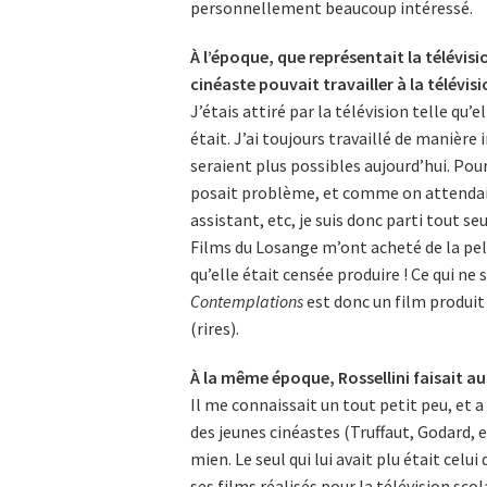
personnellement beaucoup intéressé.
À l’époque, que représentait la télévisi
cinéaste pouvait travailler à la télévisi
J’étais attiré par la télévision telle qu’e
était. J’ai toujours travaillé de manière
seraient plus possibles aujourd’hui. Pour
posait problème, et comme on attendait
assistant, etc, je suis donc parti tout 
Films du Losange m’ont acheté de la pelli
qu’elle était censée produire ! Ce qui n
Contemplations
est donc un film produit
(rires).
À la même époque, Rossellini faisait au
Il me connaissait un tout petit peu, et a 
des jeunes cinéastes (Truffaut, Godard, e
mien. Le seul qui lui avait plu était celui
ses films réalisés pour la télévision scola