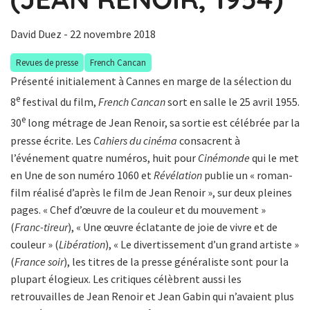
David Duez
- 22 novembre 2018
Revues de presse
French Cancan
Présenté initialement à Cannes en marge de la sélection du
e
8
festival du film,
French Cancan
sort en salle le 25 avril 1955.
e
30
long métrage de Jean Renoir, sa sortie est célébrée par la
presse écrite. Les
Cahiers du cinéma
consacrent à
l’événement quatre numéros, huit pour
Cinémonde
qui le met
en Une de son numéro 1060 et
Révélation
publie un « roman-
film réalisé d’après le film de Jean Renoir », sur deux pleines
pages. « Chef d’œuvre de la couleur et du mouvement »
(
Franc-tireur
), « Une œuvre éclatante de joie de vivre et de
couleur » (
Libération
), « Le divertissement d’un grand artiste »
(
France soir
), les titres de la presse généraliste sont pour la
plupart élogieux. Les critiques célèbrent aussi les
retrouvailles de Jean Renoir et Jean Gabin qui n’avaient plus