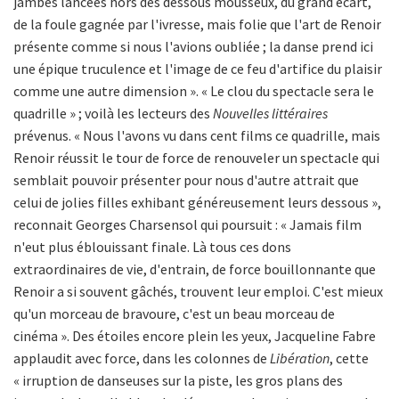
jambes lancées hors des dessous mousseux, du grand écart,
de la foule gagnée par l'ivresse, mais folie que l'art de Renoir
présente comme si nous l'avions oubliée ; la danse prend ici
une épique truculence et l'image de ce feu d'artifice du plaisir
comme une autre dimension ». « Le clou du spectacle sera le
quadrille » ; voilà les lecteurs des
Nouvelles littéraires
prévenus. « Nous l'avons vu dans cent films ce quadrille, mais
Renoir réussit le tour de force de renouveler un spectacle qui
semblait pouvoir présenter pour nous d'autre attrait que
celui de jolies filles exhibant généreusement leurs dessous »,
reconnait Georges Charsensol qui poursuit : « Jamais film
n'eut plus éblouissant finale. Là tous ces dons
extraordinaires de vie, d'entrain, de force bouillonnante que
Renoir a si souvent gâchés, trouvent leur emploi. C'est mieux
qu'un morceau de bravoure, c'est un beau morceau de
cinéma ». Des étoiles encore plein les yeux, Jacqueline Fabre
applaudit avec force, dans les colonnes de
Libération
, cette
« irruption de danseuses sur la piste, les gros plans des