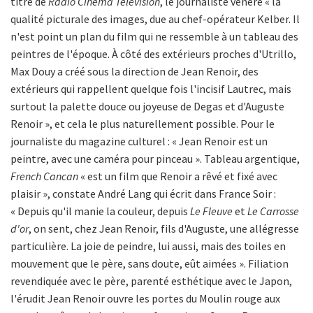
titre de
Radio Cinéma Télévision
, le journaliste vénère « la
qualité picturale des images, due au chef-opérateur Kelber. Il
n'est point un plan du film qui ne ressemble à un tableau des
peintres de l'époque. À côté des extérieurs proches d'Utrillo,
Max Douy a créé sous la direction de Jean Renoir, des
extérieurs qui rappellent quelque fois l'incisif Lautrec, mais
surtout la palette douce ou joyeuse de Degas et d'Auguste
Renoir », et cela le plus naturellement possible. Pour le
journaliste du magazine culturel : « Jean Renoir est un
peintre, avec une caméra pour pinceau ». Tableau argentique,
French Cancan
« est un film que Renoir a rêvé et fixé avec
plaisir », constate André Lang qui écrit dans France Soir :
« Depuis qu'il manie la couleur, depuis
Le Fleuve
et
Le Carrosse
d'or
, on sent, chez Jean Renoir, fils d'Auguste, une allégresse
particulière. La joie de peindre, lui aussi, mais des toiles en
mouvement que le père, sans doute, eût aimées ». Filiation
revendiquée avec le père, parenté esthétique avec le Japon,
l'érudit Jean Renoir ouvre les portes du Moulin rouge aux