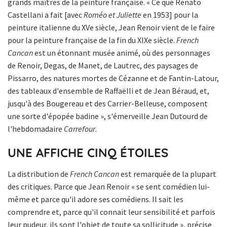
grands maîtres de la peinture française. « Ce que Renato
Castellani a fait [avec
Roméo et Juliette
en 1953] pour la
peinture italienne du XVe siècle, Jean Renoir vient de le faire
pour la peinture française de la fin du XIXe siècle.
French
Cancan
est un étonnant musée animé, où des personnages
de Renoir, Degas, de Manet, de Lautrec, des paysages de
Pissarro, des natures mortes de Cézanne et de Fantin-Latour,
des tableaux d'ensemble de Raffaëlli et de Jean Béraud, et,
jusqu'à des Bougereau et des Carrier-Belleuse, composent
une sorte d'épopée badine », s'émerveille Jean Dutourd de
l'hebdomadaire
Carrefour
.
UNE AFFICHE CINQ ÉTOILES
La distribution de
French Cancan
est remarquée de la plupart
des critiques. Parce que Jean Renoir « se sent comédien lui-
même et parce qu'il adore ses comédiens. Il sait les
comprendre et, parce qu'il connait leur sensibilité et parfois
leur pudeur, ils sont l'objet de toute sa sollicitude », précise