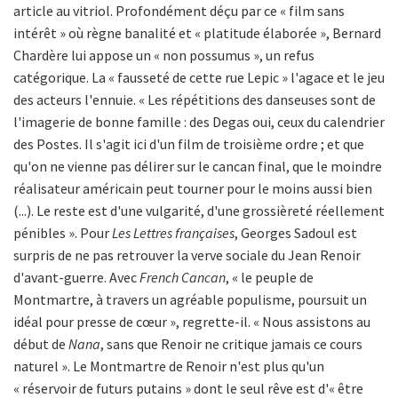
article au vitriol. Profondément déçu par ce « film sans
intérêt » où règne banalité et « platitude élaborée », Bernard
Chardère lui appose un « non possumus », un refus
catégorique. La « fausseté de cette rue Lepic » l'agace et le jeu
des acteurs l'ennuie. « Les répétitions des danseuses sont de
l'imagerie de bonne famille : des Degas oui, ceux du calendrier
des Postes. Il s'agit ici d'un film de troisième ordre ; et que
qu'on ne vienne pas délirer sur le cancan final, que le moindre
réalisateur américain peut tourner pour le moins aussi bien
(...). Le reste est d'une vulgarité, d'une grossièreté réellement
pénibles ». Pour
Les Lettres françaises
, Georges Sadoul est
surpris de ne pas retrouver la verve sociale du Jean Renoir
d'avant-guerre. Avec
French Cancan
, « le peuple de
Montmartre, à travers un agréable populisme, poursuit un
idéal pour presse de cœur », regrette-il. « Nous assistons au
début de
Nana
, sans que Renoir ne critique jamais ce cours
naturel ». Le Montmartre de Renoir n'est plus qu'un
« réservoir de futurs putains » dont le seul rêve est d'« être