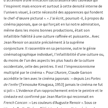
d'atteindre à une imitation satisfaisante des tableaux qui
l'inspirent mais encore et surtout à cette densité interne de
l'univers visuel, à cette nécessité des apparences qui fondent
le chef-d'œuvre pictural ». « J'ai écrit, poursuit-il, à propos du
cinéma japonais, que ce qui forçait en lui notre admiration,
même dans les moins bonnes productions, était son
infaillible fidélité à une culture raffinée et puissante... Avec
Jean Renoir on assiste précisément à la suprême
conjoncture. Il rassemble en sa personne, outre le génie
cinématographique individuel, l'infaillibilité d'une culture ou,
du moins de l'un des aspects les plus hauts de la culture
occidentale, celle des peintres. Il est l'impressionnisme
multiplié par le cinéma ». Pour
L'Aurore
, Claude Garson
accrédite le lien avec le cinéma japonais : « depuis
Les Portes
de l'enfer
[Teinosuke Kinugasa, 1953] jamais le cinéma ne fut
si joli ». L'évidence d'un rapprochement entre le peintre et le
cinéaste est confirmé par Jean Martin qui reconnait en
French Cancan
: « Les couleurs d'Auguste Renoir ». Sous ce