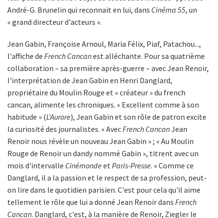
André-G. Brunelin qui reconnait en lui, dans
Cinéma 55
, un
« grand directeur d'acteurs ».
Jean Gabin, Françoise Arnoul, Maria Félix, Piaf, Patachou...,
l'affiche de
French Cancan
est alléchante. Pour sa quatrième
collaboration – sa première après-guerre – avec Jean Renoir,
l'interprétation de Jean Gabin en Henri Danglard,
propriétaire du Moulin Rouge et « créateur » du french
cancan, alimente les chroniques. « Excellent comme à son
habitude » (
L'Aurore
), Jean Gabin et son rôle de patron excite
la curiosité des journalistes. « Avec
French Cancan
Jean
Renoir nous révèle un nouveau Jean Gabin » ; « Au Moulin
Rouge de Renoir un dandy nommé Gabin », titrent avec un
mois d'intervalle
Cinémonde
et
Paris-Presse
. « Comme ce
Danglard, il a la passion et le respect de sa profession, peut-
on lire dans le quotidien parisien. C'est pour cela qu'il aime
tellement le rôle que lui a donné Jean Renoir dans
French
Cancan
. Danglard, c'est, à la manière de Renoir, Ziegler le