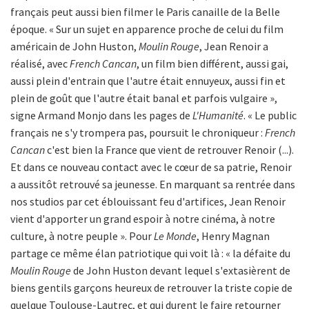
français peut aussi bien filmer le Paris canaille de la Belle
époque. « Sur un sujet en apparence proche de celui du film
américain de John Huston,
Moulin Rouge
, Jean Renoir a
réalisé, avec
French Cancan
, un film bien différent, aussi gai,
aussi plein d'entrain que l'autre était ennuyeux, aussi fin et
plein de goût que l'autre était banal et parfois vulgaire »,
signe Armand Monjo dans les pages de
L'Humanité
. « Le public
français ne s'y trompera pas, poursuit le chroniqueur :
French
Cancan
c'est bien la France que vient de retrouver Renoir (...).
Et dans ce nouveau contact avec le cœur de sa patrie, Renoir
a aussitôt retrouvé sa jeunesse. En marquant sa rentrée dans
nos studios par cet éblouissant feu d'artifices, Jean Renoir
vient d'apporter un grand espoir à notre cinéma, à notre
culture, à notre peuple ». Pour
Le Monde
, Henry Magnan
partage ce même élan patriotique qui voit là : « la défaite du
Moulin Rouge
de John Huston devant lequel s'extasièrent de
biens gentils garçons heureux de retrouver la triste copie de
quelque Toulouse-Lautrec, et qui durent le faire retourner