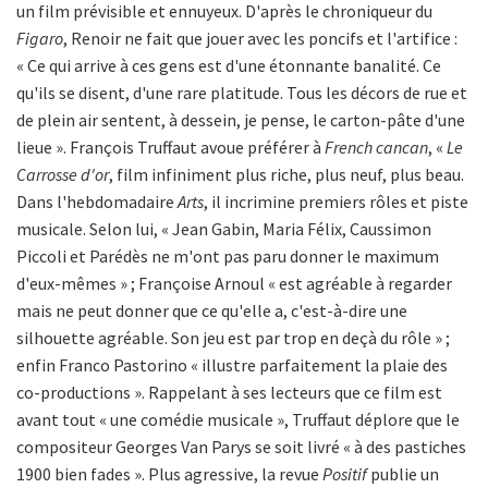
un film prévisible et ennuyeux. D'après le chroniqueur du
Figaro
, Renoir ne fait que jouer avec les poncifs et l'artifice :
« Ce qui arrive à ces gens est d'une étonnante banalité. Ce
qu'ils se disent, d'une rare platitude. Tous les décors de rue et
de plein air sentent, à dessein, je pense, le carton-pâte d'une
lieue ». François Truffaut avoue préférer à
French cancan
, «
Le
Carrosse d'or
, film infiniment plus riche, plus neuf, plus beau.
Dans l'hebdomadaire
Arts
, il incrimine premiers rôles et piste
musicale. Selon lui, « Jean Gabin, Maria Félix, Caussimon
Piccoli et Parédès ne m'ont pas paru donner le maximum
d'eux-mêmes » ; Françoise Arnoul « est agréable à regarder
mais ne peut donner que ce qu'elle a, c'est-à-dire une
silhouette agréable. Son jeu est par trop en deçà du rôle » ;
enfin Franco Pastorino « illustre parfaitement la plaie des
co-productions ». Rappelant à ses lecteurs que ce film est
avant tout « une comédie musicale », Truffaut déplore que le
compositeur Georges Van Parys se soit livré « à des pastiches
1900 bien fades ». Plus agressive, la revue
Positif
publie un