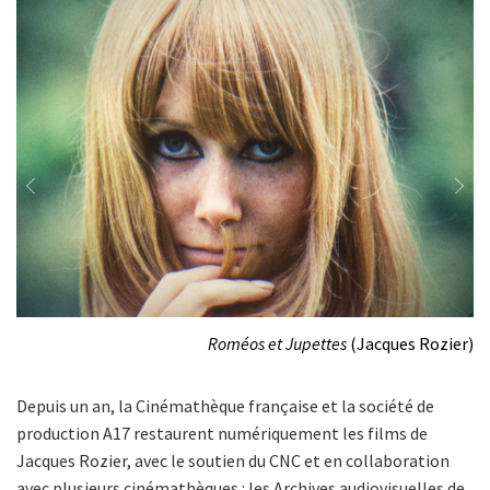
Previous
Next
er)
Roméos et Jupettes
(Jacques Rozier)
Depuis un an, la Cinémathèque française et la société de
production A17 restaurent numériquement les films de
Jacques Rozier, avec le soutien du CNC et en collaboration
avec plusieurs cinémathèques : les Archives audiovisuelles de