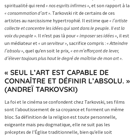
spiritualité qui rend
« nos esprits infirmes »
, et son rapport à la
« consommation d’art »
. Tarkovski rit de certains de ces
artistes au narcissisme hypertrophié. Il estime que
« l’artiste
collecte et concentre les idées qui sont dans le peuple. Il est la
voix du peuple »
. Il n’est pas là pour
« imposer ses idées »
, il est
un médiateur et
« un serviteur »
, sacrifice compris :
« Atteindre
l’absolu »
, quel qu’en soit le prix,
« en m’efforçant de lever,
d’élever toujours plus haut le degré de maîtrise de mon art »
.
« SEUL L’ART EST CAPABLE DE
CONNAÎTRE ET DÉFINIR L’ABSOLU. »
(ANDREÏ TARKOVSKI)
La foi et le cinéma se confondent chez Tarkovski, ses films
sont l’aboutissement de sa croyance et forment un même
bloc. Sa définition de la religion est toute personnelle,
exigeante mais peu dogmatique, elle ne suit pas les
préceptes de l’Église traditionnelle, bien qu’elle soit