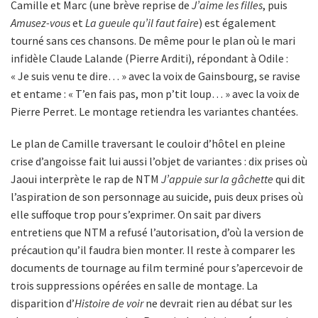
Camille et Marc (une brève reprise de
J’aime les filles
, puis
Amusez-vous
et
La gueule qu’il faut faire
) est également
tourné sans ces chansons. De même pour le plan où le mari
infidèle Claude Lalande (Pierre Arditi), répondant à Odile :
« Je suis venu te dire… » avec la voix de Gainsbourg, se ravise
et entame : « T’en fais pas, mon p’tit loup… » avec la voix de
Pierre Perret. Le montage retiendra les variantes chantées.
Le plan de Camille traversant le couloir d’hôtel en pleine
crise d’angoisse fait lui aussi l’objet de variantes : dix prises où
Jaoui interprète le rap de NTM
J’appuie sur la gâchette
qui dit
l’aspiration de son personnage au suicide, puis deux prises où
elle suffoque trop pour s’exprimer. On sait par divers
entretiens que NTM a refusé l’autorisation, d’où la version de
précaution qu’il faudra bien monter. Il reste à comparer les
documents de tournage au film terminé pour s’apercevoir de
trois suppressions opérées en salle de montage. La
disparition d’
Histoire de voir
ne devrait rien au débat sur les