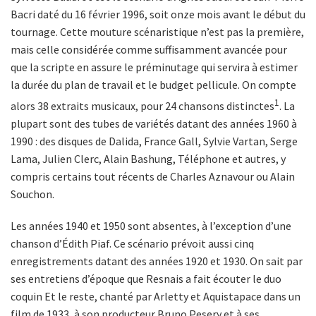
Bacri daté du 16 février 1996, soit onze mois avant le début du
tournage. Cette mouture scénaristique n’est pas la première,
mais celle considérée comme suffisamment avancée pour
que la scripte en assure le préminutage qui servira à estimer
la durée du plan de travail et le budget pellicule. On compte
1
alors 38 extraits musicaux, pour 24 chansons distinctes
. La
plupart sont des tubes de variétés datant des années 1960 à
1990 : des disques de Dalida, France Gall, Sylvie Vartan, Serge
Lama, Julien Clerc, Alain Bashung, Téléphone et autres, y
compris certains tout récents de Charles Aznavour ou Alain
Souchon.
Les années 1940 et 1950 sont absentes, à l’exception d’une
chanson d’Édith Piaf. Ce scénario prévoit aussi cinq
enregistrements datant des années 1920 et 1930. On sait par
ses entretiens d’époque que Resnais a fait écouter le duo
coquin Et le reste, chanté par Arletty et Aquistapace dans un
film de 1933, à son producteur Bruno Pesery et à ses