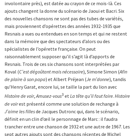
involontaire près), est datée au crayon de ce mois-là. Ces
ajouts changent la donne du scénario de Jaoui et Bacri. Six
des nouvelles chansons ne sont pas des tubes de variétés,
mais proviennent d’opérettes des années 1932-1935 que
Resnais a vues ou entendues en son temps et qui ne restent
dans la mémoire que des spectateurs d’alors ou des
spécialistes de l’opérette française. On peut
raisonnablement supposer qu’il s’agit là d’apports de
Resnais. Trois de ces six chansons sont interprétées par
Koval (
C’est dégoûtant mais nécessaire
), Simone Simon (
Afin
de plaire à son papa
) et Albert Préjean (
Je m’donne
), tandis
qu’Henry Garat, encore lui, se taille la part du lion avec
3
Histoire de voir
,
Amusez-vous
et
La tête qu’il faut faire
.
Histoire
de voir
est présenté comme une solution de rechange à
J’aime les filles
de Jacques Dutronc qui, dans le scénario,
définit en un clin d’œil le personnage de Marc : il faudra
trancher entre une chanson de 1932 et une autre de 1967. Les
sept autres ajouts sont des chansons récentes de Michel