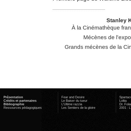
Stanley K
À la Cinémathèque franç
Mécènes de l'expo
Grands mécènes de la Cin
Présentation
Fear and Desire
Spartac
Crédits et partenaires
Le Baiser du tueur
Lolita
Bibliographie
L'Ultime razzia
Dr. Fol
Ressources pédagogiques
Les Sentiers de la gloire
2001 : 