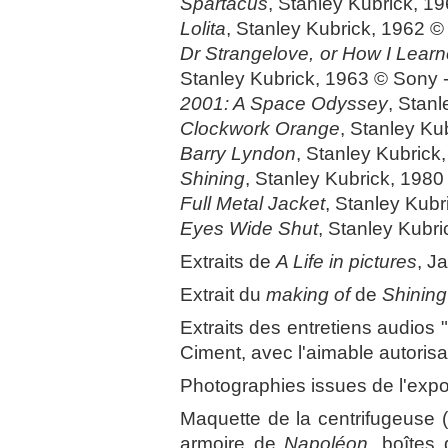
Spartacus
, Stanley Kubrick, 1
Lolita
, Stanley Kubrick, 1962 ©
Dr Strangelove, or How I Lea
Stanley Kubrick, 1963 © Sony 
2001: A Space Odyssey
, Stan
Clockwork Orange
, Stanley Ku
Barry Lyndon
, Stanley Kubrick
Shining
, Stanley Kubrick, 1980
Full Metal Jacket
, Stanley Kub
Eyes Wide Shut
, Stanley Kubr
Extraits de
A Life in pictures
, J
Extrait du
making of
de
Shining
Extraits des entretiens audios 
Ciment, avec l'aimable autoris
Photographies issues de l'expos
Maquette de la centrifugeuse 
armoire de
Napoléon
, boîtes