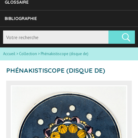
GLOSSAIRE
BIBLIOGRAPHIE
Accueil
>
Collection
>
Phénakistiscope (disque de)
PHÉNAKISTISCOPE (DISQUE DE)