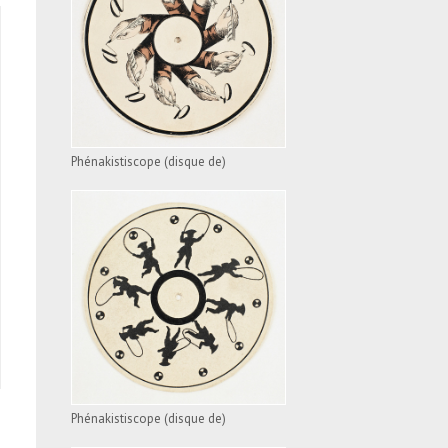
PHÉNAKISTISCOPE
(DISQUE DE)
VOIR L'APPAREIL
Phénakistiscope (disque de)
PHÉNAKISTISCOPE
(DISQUE DE)
VOIR L'APPAREIL
Phénakistiscope (disque de)