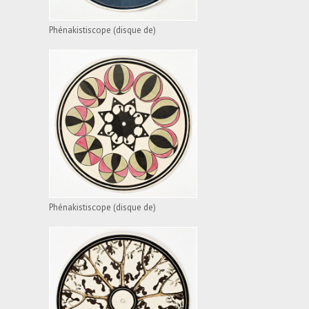
Phénakistiscope (disque de)
PHÉNAKISTISCOPE
(DISQUE DE)
VOIR L'APPAREIL
Phénakistiscope (disque de)
PHÉNAKISTISCOPE
(DISQUE DE)
VOIR L'APPAREIL