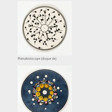
PHÉNAKISTISCOPE
(DISQUE DE)
VOIR L'APPAREIL
Phénakistiscope (disque de)
PHÉNAKISTISCOPE
(DISQUE DE)
VOIR L'APPAREIL