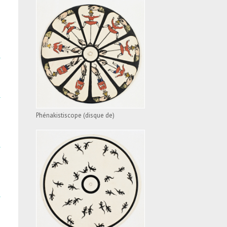
PHÉNAKISTISCOPE
(DISQUE DE)
VOIR L'APPAREIL
Phénakistiscope (disque de)
PHÉNAKISTISCOPE
(DISQUE DE)
VOIR L'APPAREIL