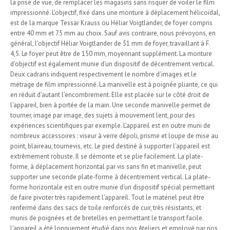
la prise de vue, de remplacer les magasins sans risquer de voiler le film
impressionné. L'objectif, fixé dans une monture à déplacement hélicoïdal,
est de la marque Tessar Krauss ou Héliar Voigtlander, de foyer compris
entre 40 mm et 75 mm au choix. Sauf avis contraire, nous prévoyons, en
général, l'objectif Héliar Voigtlander de 51 mm de foyer, travaillant à F.
4,5. Le foyer peut être de 150 mm, moyennant supplément. La monture
d'objectif est également munie d'un dispositif de décentrement vertical.
Deux cadrans indiquent respectivement le nombre d'images et le
métrage de film impressionné. La manivelle est à poignée pliante, ce qui
en réduit d'autant l'encombrement. Elle est placée sur le côté droit de
l'appareil, bien à portée de la main. Une seconde manivelle permet de
tourner, image par image, des sujets à mouvement lent, pour des
expériences scientifiques par exemple. L'appareil est en outre muni de
nombreux accessoires : viseur à verre dépoli, prisme et loupe de mise au
point, blaireau, tournevis, etc. Le pied destiné à supporter l'appareil est
extrêmement robuste. Il se démonte et se plie facilement. La plate-
forme, à déplacement horizontal par vis sans fin et manivelle, peut
supporter une seconde plate-forme à décentrement vertical. La plate-
forme horizontale est en outre munie d'un dispositif spécial permettant
de faire pivoter très rapidement l'appareil. Tout le matériel peut être
renfermé dans des sacs de toile renforcés de cuir, très résistants, et
munis de poignées et de bretelles en permettant le transport facile.
L'appareil a été longuement étudié dans nos Ateliers et employé par nos