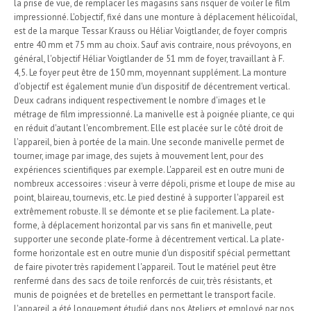
la prise de vue, de remplacer les magasins sans risquer de voiler le film
impressionné. L'objectif, fixé dans une monture à déplacement hélicoïdal,
est de la marque Tessar Krauss ou Héliar Voigtlander, de foyer compris
entre 40 mm et 75 mm au choix. Sauf avis contraire, nous prévoyons, en
général, l'objectif Héliar Voigtlander de 51 mm de foyer, travaillant à F.
4,5. Le foyer peut être de 150 mm, moyennant supplément. La monture
d'objectif est également munie d'un dispositif de décentrement vertical.
Deux cadrans indiquent respectivement le nombre d'images et le
métrage de film impressionné. La manivelle est à poignée pliante, ce qui
en réduit d'autant l'encombrement. Elle est placée sur le côté droit de
l'appareil, bien à portée de la main. Une seconde manivelle permet de
tourner, image par image, des sujets à mouvement lent, pour des
expériences scientifiques par exemple. L'appareil est en outre muni de
nombreux accessoires : viseur à verre dépoli, prisme et loupe de mise au
point, blaireau, tournevis, etc. Le pied destiné à supporter l'appareil est
extrêmement robuste. Il se démonte et se plie facilement. La plate-
forme, à déplacement horizontal par vis sans fin et manivelle, peut
supporter une seconde plate-forme à décentrement vertical. La plate-
forme horizontale est en outre munie d'un dispositif spécial permettant
de faire pivoter très rapidement l'appareil. Tout le matériel peut être
renfermé dans des sacs de toile renforcés de cuir, très résistants, et
munis de poignées et de bretelles en permettant le transport facile.
L'appareil a été longuement étudié dans nos Ateliers et employé par nos