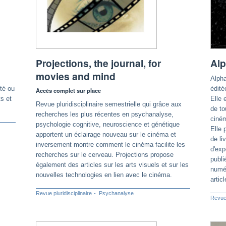
Projections, the journal, for
Alp
movies and mind
Alpha
ité ou
édité
Accès complet sur place
ts et
Elle 
Revue pluridisciplinaire semestrielle qui grâce aux
de to
recherches les plus récentes en psychanalyse,
ciném
psychologie cognitive, neuroscience et génétique
Elle 
apportent un éclairage nouveau sur le cinéma et
de li
inversement montre comment le cinéma facilite les
d'exp
recherches sur le cerveau. Projections propose
publi
également des articles sur les arts visuels et sur les
numér
nouvelles technologies en lien avec le cinéma.
artic
Revue pluridisciplinaire
Psychanalyse
Revue 