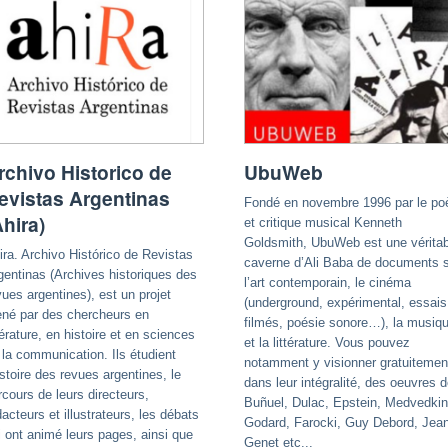
rchivo Historico de
UbuWeb
evistas Argentinas
Fondé en novembre 1996 par le po
Ahira)
et critique musical Kenneth
Goldsmith, UbuWeb est une véritab
ira. Archivo Histórico de Revistas
caverne d’Ali Baba de documents 
gentinas (Archives historiques des
l’art contemporain, le cinéma
vues argentines), est un projet
(underground, expérimental, essais
né par des chercheurs en
filmés, poésie sonore…), la musiq
ttérature, en histoire et en sciences
et la littérature. Vous pouvez
 la communication. Ils étudient
notamment y visionner gratuitemen
histoire des revues argentines, le
dans leur intégralité, des oeuvres 
rcours de leurs directeurs,
Buñuel, Dulac, Epstein, Medvedkin
dacteurs et illustrateurs, les débats
Godard, Farocki, Guy Debord, Jea
i ont animé leurs pages, ainsi que
Genet etc...