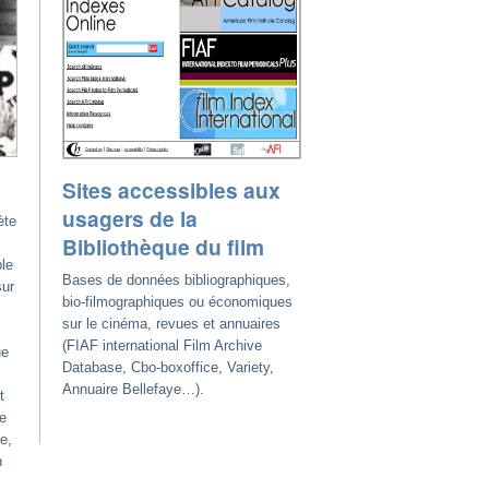
Sites accessibles aux
usagers de la
ète
Bibliothèque du film
le
Bases de données bibliographiques,
sur
bio-filmographiques ou économiques
sur le cinéma, revues et annuaires
(FIAF international Film Archive
ue
Database, Cbo-boxoffice, Variety,
Annuaire Bellefaye…).
t
de
e,
n