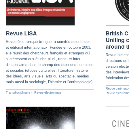
Revue LISA
British 
Uniting 
Revue électronique bilingue, à comités scientifique
around t
et éditorial internationaux. Fondée en octobre 2003,
elle réunit des chercheurs français et étrangers qui
Revue bimensu
s’intéressent aux études pluri-, trans- et inter-
directeurs de
disciplinaires dans le champ des sciences humaines
version électr
et sociales (études culturelles, littérature, histoire
des interviews
des idées, arts visuels, arts du spectacle, médias
fabrication de
mais aussi la sociologie, l’histoire et l’anthropologie).
Revue cinémato
Transdisciplinaire
Revue électronique
Revue électroni