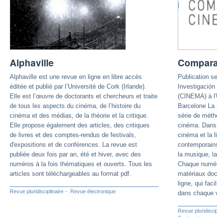
Alphaville
Compara
Alphaville est une revue en ligne en libre accès
Publication se
éditée et publié par l’Université de Cork (Irlande).
Investigación
Elle est l’œuvre de doctorants et chercheurs et traite
(CINEMA) à l'
de tous les aspects du cinéma, de l’histoire du
Barcelone La r
cinéma et des médias, de la théorie et la critique.
série de méth
Elle propose également des articles, des critiques
cinéma. Dans c
de livres et des comptes-rendus de festivals,
cinéma et la li
d'expositions et de conférences. La revue est
contemporains 
publiée deux fois par an, été et hiver, avec des
la musique, l
numéros à la fois thématiques et ouverts. Tous les
Chaque numér
articles sont téléchargeables au format pdf.
matériaux doc
ligne, qui faci
Revue pluridisciplinaire
Revue électronique
dans chaque 
Revue pluridiscip