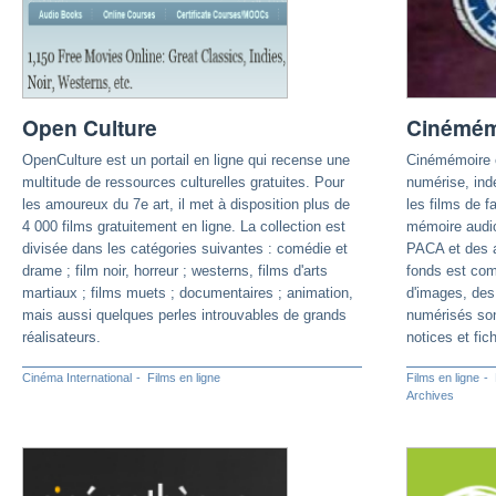
Open Culture
Cinémém
OpenCulture est un portail en ligne qui recense une
Cinémémoire e
multitude de ressources culturelles gratuites. Pour
numérise, ind
les amoureux du 7e art, il met à disposition plus de
les films de f
4 000 films gratuitement en ligne. La collection est
mémoire audiov
divisée dans les catégories suivantes : comédie et
PACA et des a
drame ; film noir, horreur ; westerns, films d'arts
fonds est com
martiaux ; films muets ; documentaires ; animation,
d'images, des
mais aussi quelques perles introuvables de grands
numérisés son
réalisateurs.
notices et fic
Cinéma International
Films en ligne
Films en ligne
Archives