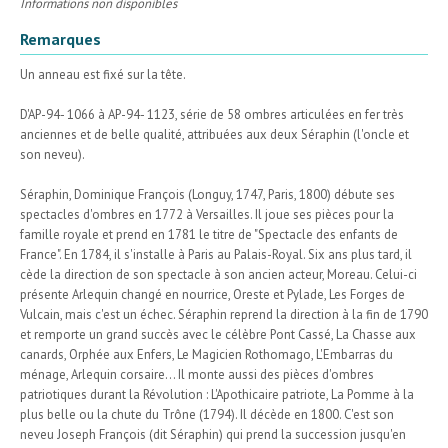
Informations non disponibles
Remarques
Un anneau est fixé sur la tête.
D'AP-94- 1066 à AP-94- 1123, série de 58 ombres articulées en fer très
anciennes et de belle qualité, attribuées aux deux Séraphin (l'oncle et
son neveu).
Séraphin, Dominique François (Longuy, 1747, Paris, 1800) débute ses
spectacles d'ombres en 1772 à Versailles. Il joue ses pièces pour la
famille royale et prend en 1781 le titre de "Spectacle des enfants de
France". En 1784, il s'installe à Paris au Palais-Royal. Six ans plus tard, il
cède la direction de son spectacle à son ancien acteur, Moreau. Celui-ci
présente Arlequin changé en nourrice, Oreste et Pylade, Les Forges de
Vulcain, mais c'est un échec. Séraphin reprend la direction à la fin de 1790
et remporte un grand succès avec le célèbre Pont Cassé, La Chasse aux
canards, Orphée aux Enfers, Le Magicien Rothomago, L'Embarras du
ménage, Arlequin corsaire... Il monte aussi des pièces d'ombres
patriotiques durant la Révolution : L'Apothicaire patriote, La Pomme à la
plus belle ou la chute du Trône (1794). Il décède en 1800. C'est son
neveu Joseph François (dit Séraphin) qui prend la succession jusqu'en